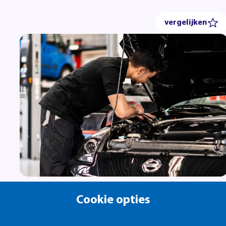
vergelijken
Allround technicus voertuigen
Cookie opties
(Eerste autotechnicus) (bbl)
automotive
bbl • 3 jaar