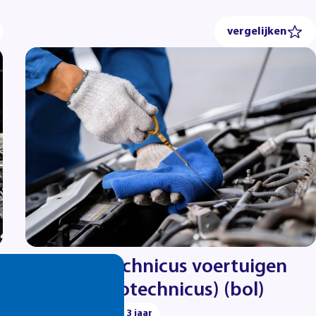
vergelijken
Allround technicus voertuigen
(Eerste autotechnicus) (bol)
automotive
bol • 3 jaar