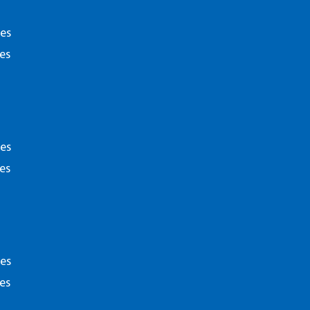
Bekijk deze opleiding
ies
es
ies
es
Disclaime
ies
es