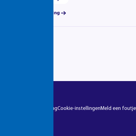
Bekijk deze opleiding
r
Colofon
Privacyverklaring
Cookie-instellingen
Meld een foutje