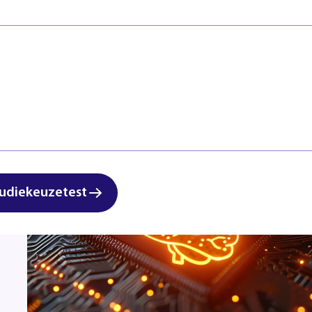
Veiligheid
Regels & ric
Zorg & Welzijn
Klachten en
Start studi
vergelijken
udiekeuzetest