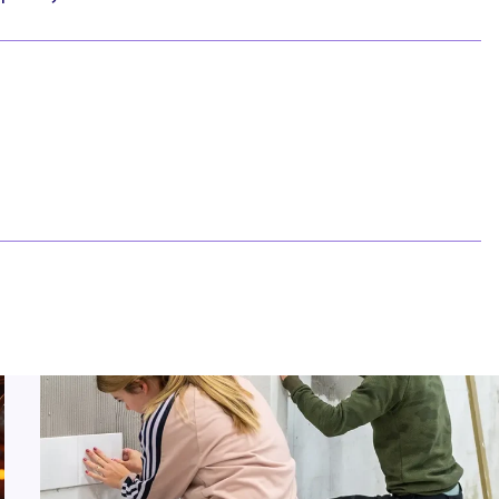
htlijnen
Pasfotovoorwaarden
 geschillen
Beroepspraktijkvorming
ejaar
(bpv)
Vertrouwenspersonen
Stage lopen
Studentenraad
Inloggen
Regels & richtlijnen
Klachten en geschillen
vergelijken
Summa NXT coaching