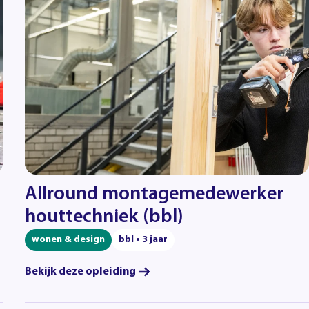
Allround montagemedewerker
houttechniek (bbl)
wonen & design
bbl • 3 jaar
Bekijk deze opleiding