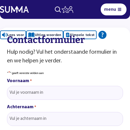
menu
0
Lees voor
Uitleg woorden
Simpele tekst
Contactformulier
Hulp nodig? Vul het onderstaande formulier in
en we helpen je verder.
*
"
" geeft vereiste velden aan
Voornaam
*
Achternaam
*