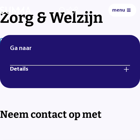
menu
Zorg & Welzijn
0
Lees voor
Uitleg woorden
Simpele tekst
Ga naar
Details
Neem contact op met