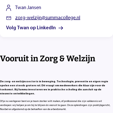
Twan Jansen
zorg-welzijn@summacollege.nl
Volg Twan op LinkedIn
Vooruit in Zorg & Welzijn
De zorg- en welzijnssector is in beweging. Technologie, preventie en eigen regie
spelen een steeds grotere rol. Dit vraagt om medewerkers die klaar zijn voor de
toekomst. Bij Summa investeren we in praktische scholing die aansluit op de
nieuwste ontwikkelingen.
Of je nu werkgever bent en je team sterker wilt maken, of professional die zijn vakkennis wil
verdiepen: wij helpen je om bij te blijven én vooruit te gaan. Onze opleidingen zijn praktijkgericht,
flexibel en afgestemd op de behoeften van de arbeidsmarkt.