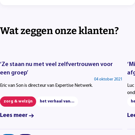
Wat zeggen onze klanten?
‘Ze staan nu met veel zelfvertrouwen voor
‘M
een groep’
af
04 oktober 2021
Eric van Son is directeur van Expertise Netwerk.
Luc
ond
zorg & welzijn
het verhaal van…
h
Lees meer
Le