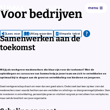
menu
Voor bedrijven
0
Lees voor
Uitleg woorden
Simpele tekst
Samenwerken aan de
toekomst
Wil jij als werkgever medewerkers die klaar zijn voor de toekomst? Met de
opleidingen en cursussen van Summa help je jouw team om zich te ontwikkelen en
optimaal bij te dragen aan de groei en ontwikkeling van kinderen en jongeren.
Goed werkgeverschap draait om meer dan een goed salaris. Onderzoek laat keer op keer zien dat
medewerkers meer waarde hechten aan een werksfeer en scholings- en doorgroeimogelijkheden. Door
te investeren in ontwikkeling, persoonlijke groei en vitaliteit vergroot je niet alleen hun werkplezier,
maar ook de kwaliteit van jouw organisatie.