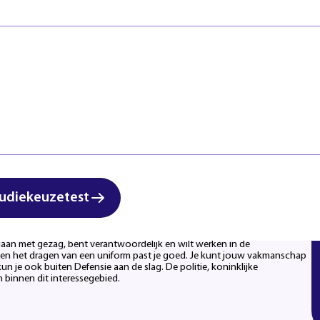
Veiligheid
Regels & ric
Zorg & Welzijn
Klachten en
Start studi
lpen en beschermen en samenwerken.”
udiekeuzetest
mgaan met gezag, bent verantwoordelijk en wilt werken in de
ne en het dragen van een uniform past je goed. Je kunt jouw vakmanschap
je ook buiten Defensie aan de slag. De politie, koninklijke
 binnen dit interessegebied.