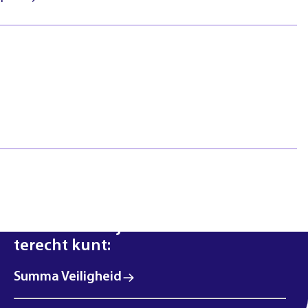
htlijnen
Pasfotovoorwaarden
 geschillen
Beroepspraktijkvorming
ejaar
(bpv)
Vertrouwenspersonen
Stage lopen
Studentenraad
Inloggen
Regels & richtlijnen
Klachten en geschillen
Summa NXT coaching
Scholen waar je met deze interesse
terecht kunt:
Summa Veiligheid