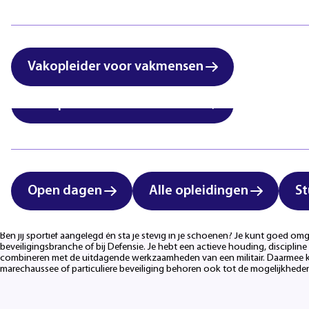
International students:
Zorg & Welzijn
vocational education in
Eindhoven
Vakopleider voor vakmensen
Vakopleider voor vakmensen
“Ik hou van afwisseling, buiten werken, het leger, mensen he
Open dagen
Alle opleidingen
St
Ben jij sportief aangelegd én sta je stevig in je schoenen? Je kunt goed o
beveiligingsbranche of bij Defensie. Je hebt een actieve houding, discipli
combineren met de uitdagende werkzaamheden van een militair. Daarmee kun 
marechaussee of particuliere beveiliging behoren ook tot de mogelijkheden