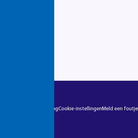
gebieden
r
Colofon
Privacyverklaring
Cookie-instellingen
Meld een foutje