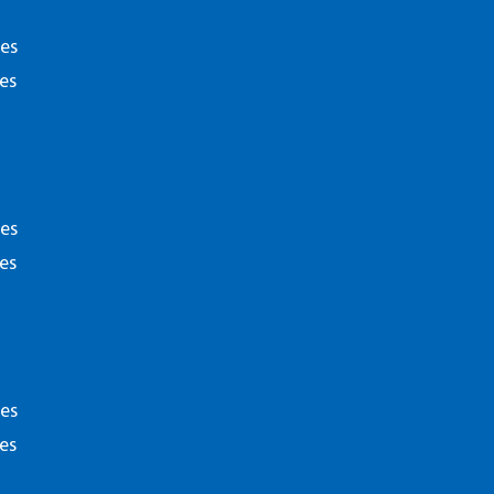
ies
es
 volgende interesse
ies
es
Disclaime
ies
es