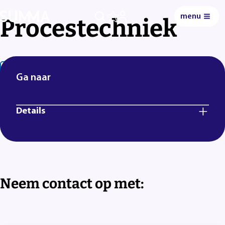
menu
Procestechniek
0
Lees voor
Uitleg woorden
Simpele tekst
Ga naar
Details
Neem contact op met: