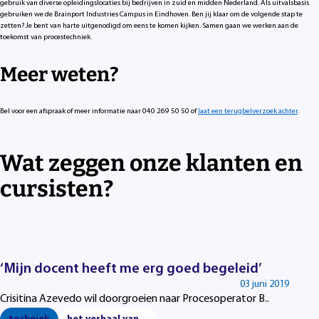
gebruik van diverse opleidingslocaties bij bedrijven in zuid en midden Nederland. Als uitvalsbasis
gebruiken we de Brainport Industries Campus in Eindhoven. Ben jij klaar om de volgende stap te
zetten? Je bent van harte uitgenodigd om eens te komen kijken. Samen gaan we werken aan de
toekomst van procestechniek.
Meer weten?
Bel voor een afspraak of meer informatie naar 040 269 50 50 of
laat een terugbelverzoek achter
.
Wat zeggen onze klanten en
cursisten?
‘Mijn docent heeft me erg goed begeleid’
03 juni 2019
Crisitina Azevedo wil doorgroeien naar Procesoperator B..