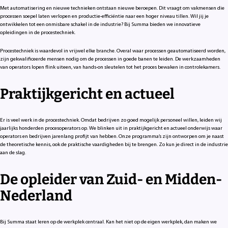
Met automatisering en nieuwe technieken ontstaan nieuwe beroepen. Dit vraagt om vakmensen die
processen soepel laten verlopen en productie-efficiëntie naar een hoger niveau tillen. Wil jij je
ontwikkelen tot een onmisbare schakel in de industrie? Bij Summa bieden we innovatieve
opleidingen in de procestechniek.
Procestechniek is waardevol in vrijwel elke branche. Overal waar processen geautomatiseerd worden,
zijn gekwalificeerde mensen nodig om de processen in goede banen te leiden. De werkzaamheden
van operators lopen flink uiteen, van hands-on sleutelen tot het proces bewaken in controlekamers.
Praktijkgericht en actueel
Er is veel werk in de procestechniek. Omdat bedrijven zo goed mogelijk personeel willen, leiden wij
jaarlijks honderden procesoperators op. We blinken uit in praktijkgericht en actueel onderwijs waar
operators en bedrijven jarenlang profijt van hebben. Onze programma’s zijn ontworpen om je naast
de theoretische kennis, ook de praktische vaardigheden bij te brengen. Zo kun je direct in de industrie
aan de slag.
De opleider van Zuid- en Midden-
Nederland
Bij Summa staat leren op de werkplek centraal. Kan het niet op de eigen werkplek, dan maken we