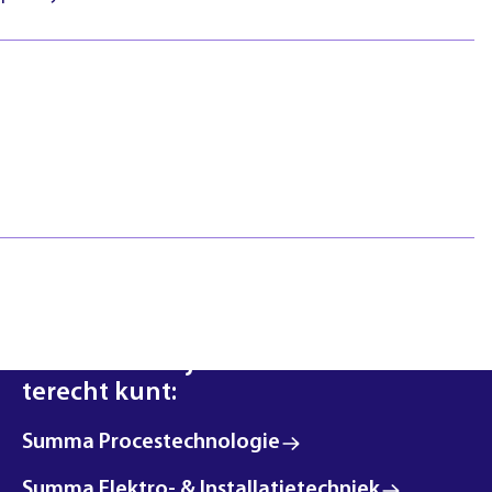
htlijnen
Pasfotovoorwaarden
 geschillen
Beroepspraktijkvorming
ejaar
(bpv)
Vertrouwenspersonen
Stage lopen
Studentenraad
Inloggen
Regels & richtlijnen
Klachten en geschillen
Summa NXT coaching
Scholen waar je met deze interesse
terecht kunt:
Summa Procestechnologie
Summa Elektro- & Installatietechniek