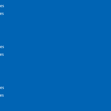
ies
es
 volgende interesse
ies
es
Disclaime
ies
es