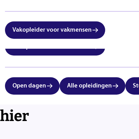
International students:
Zorg & Welzijn
vocational education in
Eindhoven
Vakopleider voor vakmensen
Vakopleider voor vakmensen
Open dagen
Alle opleidingen
St
Techniek & Technolo
hier