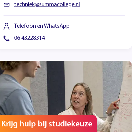
techniek@summacollege.nl
Telefoon en WhatsApp
06 43228314
Krijg hulp bij studiekeuze