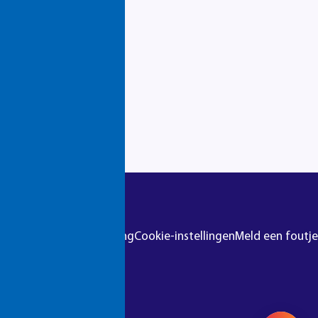
gebieden
r
Colofon
Privacyverklaring
Cookie-instellingen
Meld een foutje