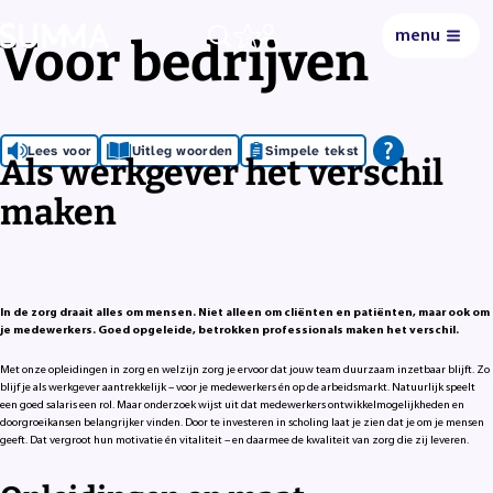
menu
Voor bedrijven
0
Lees voor
Uitleg woorden
Simpele tekst
Als werkgever het verschil
maken
In de zorg draait alles om mensen. Niet alleen om cliënten en patiënten, maar ook om
je medewerkers. Goed opgeleide, betrokken professionals maken het verschil.
Met onze opleidingen in zorg en welzijn zorg je ervoor dat jouw team duurzaam inzetbaar blijft. Zo
blijf je als werkgever aantrekkelijk – voor je medewerkers én op de arbeidsmarkt. Natuurlijk speelt
een goed salaris een rol. Maar onderzoek wijst uit dat medewerkers ontwikkelmogelijkheden en
doorgroeikansen belangrijker vinden. Door te investeren in scholing laat je zien dat je om je mensen
geeft. Dat vergroot hun motivatie én vitaliteit – en daarmee de kwaliteit van zorg die zij leveren.