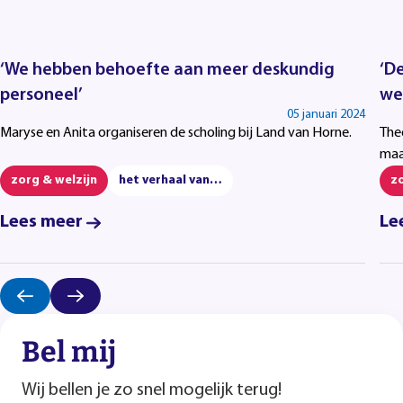
‘We hebben behoefte aan meer deskundig
‘De
personeel’
we
05 januari 2024
Maryse en Anita organiseren de scholing bij Land van Horne.
The
maa
zorg & welzijn
het verhaal van…
zo
Lees meer
Le
Bel mij
Wij bellen je zo snel mogelijk terug!