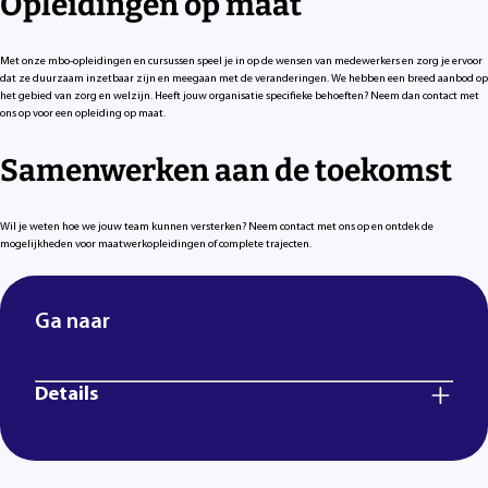
Opleidingen op maat
Met onze mbo-opleidingen en cursussen speel je in op de wensen van medewerkers en zorg je ervoor
dat ze duurzaam inzetbaar zijn en meegaan met de veranderingen. We hebben een breed aanbod op
het gebied van zorg en welzijn. Heeft jouw organisatie specifieke behoeften? Neem dan contact met
ons op voor een opleiding op maat.
Samenwerken aan de toekomst
Wil je weten hoe we jouw team kunnen versterken? Neem contact met ons op en ontdek de
mogelijkheden voor maatwerkopleidingen of complete trajecten.
Ga naar
Details