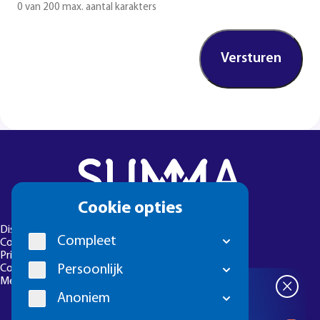
0 van 200 max. aantal karakters
Cookie
Cookie opties
melding
Disclaimer
Compleet
Colofon
Privacyverklaring
Persoonlijk
Cookie-instellingen
Meld een foutje
×
Meld je aan
Anoniem
voor de