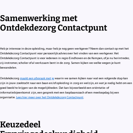
Samenwerking met
Ontdekdezorg Contactpunt
Heb je interesse in deze opleiding, maar heb je nog geen werkgever? Neem dan contact op met het
Ontdekdezorg Contactpunt voor persoonlijk advies over het vinden van een werkgever. Het
Ontdekdezorg Contactpunt is voor iedereen in regio Eindhoven en de Kempen, of je nu herintreder,
zij-instromer, scholier of al werkzaam bent in de zorg. Samen kijken we welke wegen je kunt
bewandelen.
Ontdekdezorg
maakt een afspraak met je
waarin we samen kijken naar wat een volgende stap kan
zijn in jouw zoektocht naar een baan en/of opleiding in zorg en welzijn, en wat je nodig hebt om een
goed beeld te krijgen van de mogelijkheden. Dat kan bijvoorbeeld een oriëntatie- of
informatiebijeenkomst zijn, een gesprek met een loopbaancoach of een meeloopdag bij een
organisatie.
Lees hier meer over het Ontdekdezorg Contactpunt
.
Keuzedeel