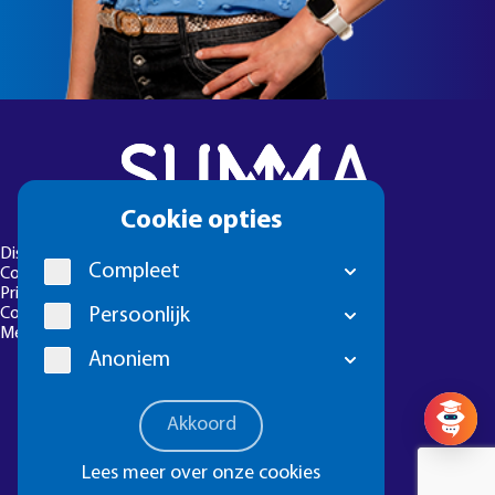
Cookie
Cookie opties
melding
Disclaimer
Compleet
Colofon
Privacyverklaring
Persoonlijk
Cookie-instellingen
Meld een foutje
Anoniem
Vragen? 
Akkoord
Lees meer over onze cookies