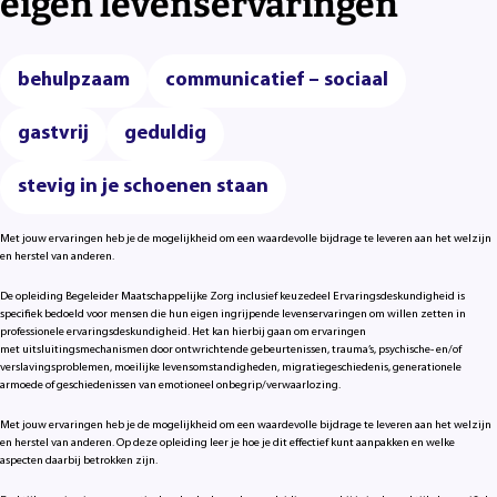
eigen levenservaringen
behulpzaam
communicatief – sociaal
gastvrij
geduldig
stevig in je schoenen staan
Met jouw ervaringen heb je de mogelijkheid om een waardevolle bijdrage te leveren aan het welzijn
en herstel van anderen.
De opleiding Begeleider Maatschappelijke Zorg inclusief keuzedeel Ervaringsdeskundigheid is
specifiek bedoeld voor mensen die hun eigen ingrijpende levenservaringen om willen zetten in
professionele ervaringsdeskundigheid. Het kan hierbij gaan om ervaringen
met uitsluitingsmechanismen door ontwrichtende gebeurtenissen, trauma’s, psychische- en/of
verslavingsproblemen, moeilijke levensomstandigheden, migratiegeschiedenis, generationele
armoede of geschiedenissen van emotioneel onbegrip/verwaarlozing.
Met jouw ervaringen heb je de mogelijkheid om een waardevolle bijdrage te leveren aan het welzijn
en herstel van anderen. Op deze opleiding leer je hoe je dit effectief kunt aanpakken en welke
aspecten daarbij betrokken zijn.