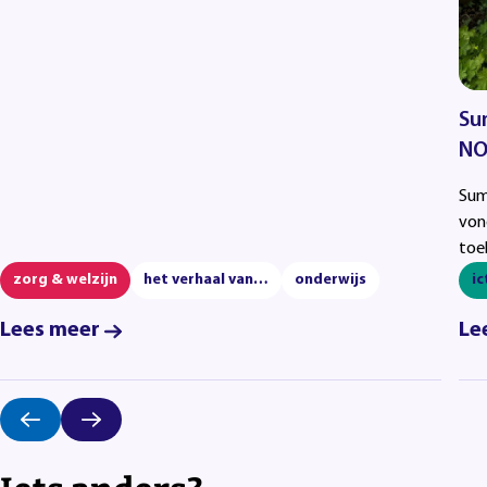
Su
NO
Sum
von
toe
zorg & welzijn
het verhaal van…
onderwijs
ic
Lees meer
Le