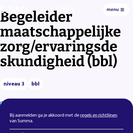
menu
0
Begeleider
maatschappelijke
zorg/ervaringsde
skundigheid (bbl)
niveau 3
bbl
Lees voor
Uitleg woorden
Simpele tekst
Bij aanmelden ga je akkoord met de
regels en richtlijnen
van Summa.