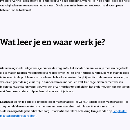
Praktijkervaring is een essentieel onderdeel van deze opleiding, waarbij je in de praktijk de specifieke
vaardigheden en nuances van het vak leert. Op deze manier bereiden we je optimaal voor op een
betekenisvolle toekomst.
Wat leer je en waar werk je?
Als ervaringsdeskundige werk je binnen de zorg en/of het sociale domein, waar je mensen begeleidt
die te maken hebben met diverse levensproblemen. Jij, als ervaringsdeskundige, bent in staat je goed
in te leven in de problemen van anderen. Je biedt ondersteuning bij het formuleren van persoonlijke
doelen en geeft de regie hierbij in handen van de individuen zelf. Het begeleiden, samenwerken
in een team, adviseren vanuit jouw eigen ervaringsdeskundigheid en het onderhouden van contacten
met familie en andere hulpverleners behoren tot je taken.
Daarnaast wordt je opgeleid tot Begeleider Maatschappelijke Zorg. Als Begeleider maatschappelijke
zorg begeleid en ondersteun je mensen met een kwetsbaarheid. Je werkt met name in de
ouderenzorg of de gehandicaptenzorg. Informatie over deze opleiding kan je vinden op
Begeleider
maatschappelijke zorg (bbl)
.