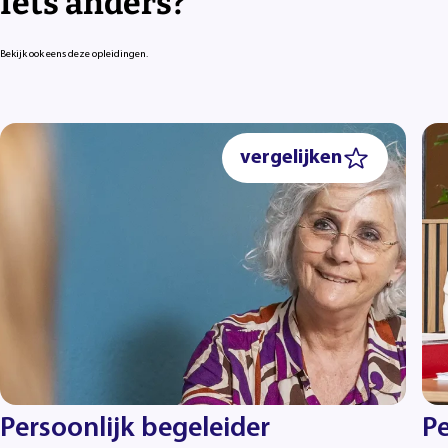
Iets anders?
Bekijk ook eens deze opleidingen.
vergelijken
Persoonlijk begeleider
Pe