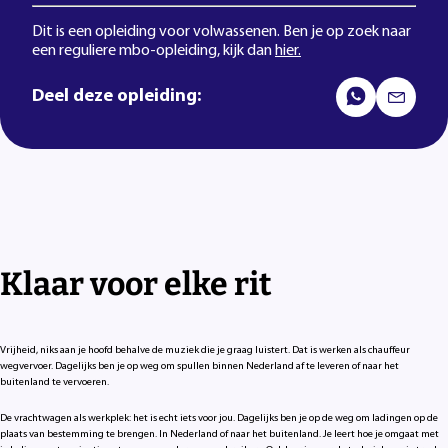
Dit is een opleiding voor volwassenen. Ben je op zoek naar
een reguliere mbo-opleiding, kijk dan
hier.
Deel deze opleiding:
Klaar voor elke rit
Vrijheid, niks aan je hoofd behalve de muziek die je graag luistert. Dat is werken als chauffeur
wegvervoer. Dagelijks ben je op weg om spullen binnen Nederland af te leveren of naar het
buitenland te vervoeren.
De vrachtwagen als werkplek: het is echt iets voor jou. Dagelijks ben je op de weg om ladingen op de
plaats van bestemming te brengen. In Nederland of naar het buitenland. Je leert hoe je omgaat met