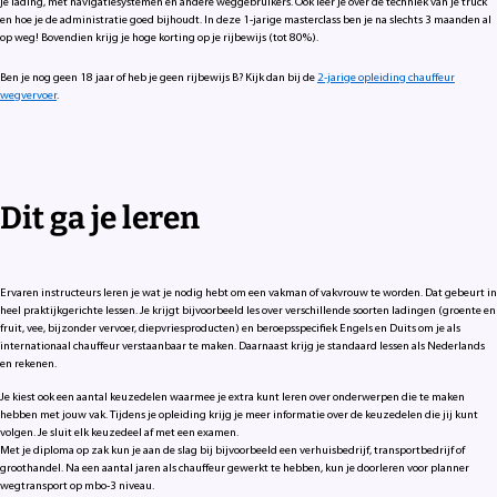
je lading, met navigatiesystemen en andere weggebruikers. Ook leer je over de techniek van je truck
en hoe je de administratie goed bijhoudt. In deze 1-jarige masterclass ben je na slechts 3 maanden al
op weg! Bovendien krijg je hoge korting op je rijbewijs (tot 80%).
Ben je nog geen 18 jaar of heb je geen rijbewijs B? Kijk dan bij de
2-jarige opleiding chauffeur
wegvervoer
.
Dit ga je leren
Ervaren instructeurs leren je wat je nodig hebt om een vakman of vakvrouw te worden. Dat gebeurt in
heel praktijkgerichte lessen. Je krijgt bijvoorbeeld les over verschillende soorten ladingen (groente en
fruit, vee, bijzonder vervoer, diepvriesproducten) en beroepsspecifiek Engels en Duits om je als
internationaal chauffeur verstaanbaar te maken. Daarnaast krijg je standaard lessen als Nederlands
en rekenen.
Je kiest ook een aantal keuzedelen waarmee je extra kunt leren over onderwerpen die te maken
hebben met jouw vak. Tijdens je opleiding krijg je meer informatie over de keuzedelen die jij kunt
volgen. Je sluit elk keuzedeel af met een examen.
Met je diploma op zak kun je aan de slag bij bijvoorbeeld een verhuisbedrijf, transportbedrijf of
groothandel. Na een aantal jaren als chauffeur gewerkt te hebben, kun je doorleren voor planner
wegtransport op mbo-3 niveau.