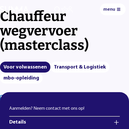
menu
Chauffeur
0
wegvervoer
(masterclass)
Voor volwassenen
Transport & Logistiek
mbo-opleiding
Lees voor
Uitleg woorden
Simpele tekst
Aanmelden? Neem contact met ons op!
Details