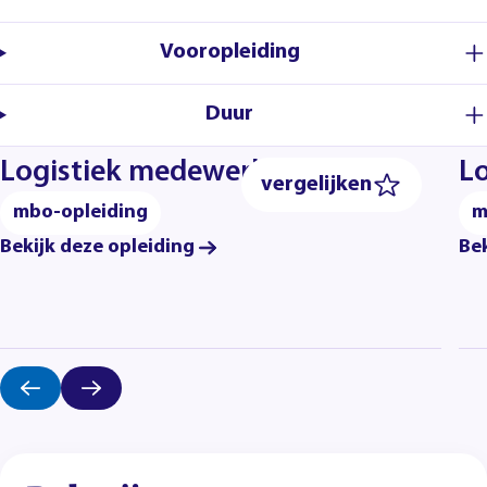
Vooropleiding
Duur
Logistiek medewerker
Lo
vergelijken
mbo-opleiding
m
Bekijk deze opleiding
Bek