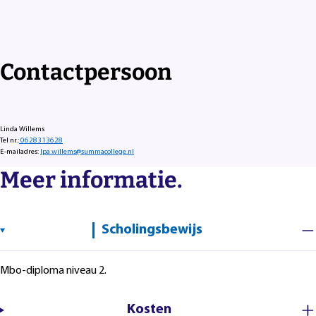
Contactpersoon
Linda Willems
Tel nr.:
0628313628
E-mailadres:
lpa.willems@summacollege.nl
Meer informatie.
Scholingsbewijs
Mbo-diploma niveau 2.
Kosten