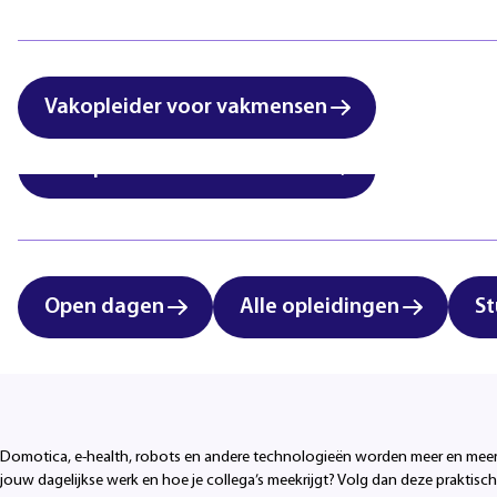
International students:
Zorg & Welzijn
vocational education in
Eindhoven
Vakopleider voor vakmensen
Vakopleider voor vakmensen
Open dagen
Alle opleidingen
St
Durf te vernieuwen
Domotica, e-health, robots en andere technologieën worden meer en meer geb
jouw dagelijkse werk en hoe je collega’s meekrijgt? Volg dan deze praktisch