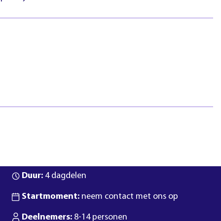
htlijnen
Pasfotovoorwaarden
 geschillen
Beroepspraktijkvorming
ejaar
(bpv)
Vertrouwenspersonen
Stage lopen
Studentenraad
Inloggen
Regels & richtlijnen
Klachten en geschillen
Summa NXT coaching
Aanmelden? Neem contact met ons op!
Duur:
4 dagdelen
Startmoment:
neem contact met ons op
Deelnemers:
8-14 personen