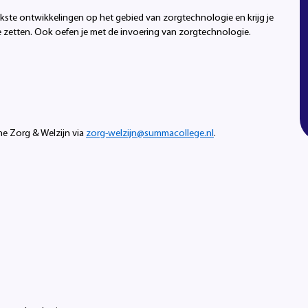
ijkste ontwikkelingen op het gebied van zorgtechnologie en krijg je
e zetten. Ook oefen je met de invoering van zorgtechnologie.
e Zorg & Welzijn via
zorg-welzijn@summacollege.nl
.