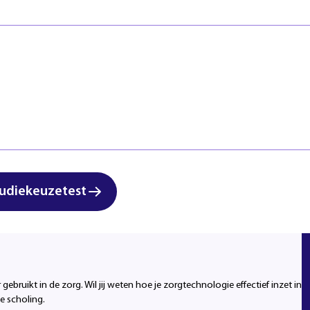
Veiligheid
Regels & ric
Zorg & Welzijn
Klachten en
Start studi
udiekeuzetest
ruikt in de zorg. Wil jij weten hoe je zorgtechnologie effectief inzet in
e scholing.