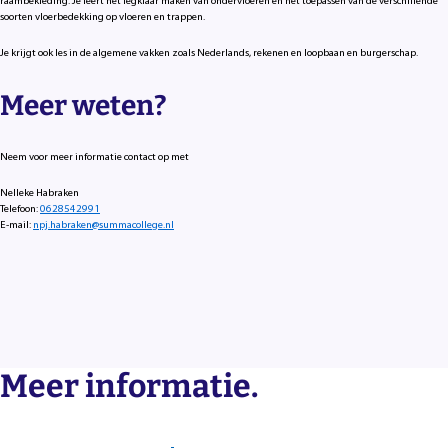
raambekleding. Je leert het legklaar maken van ondervloeren en het toepassen van de verschillende
soorten vloerbedekking op vloeren en trappen.
Je krijgt ook les in de algemene vakken zoals Nederlands, rekenen en loopbaan en burgerschap.
Meer weten?
Neem voor meer informatie contact op met
Nelleke Habraken
Telefoon:
0628542991
E-mail:
npj.habraken@summacollege.nl
Meer informatie.