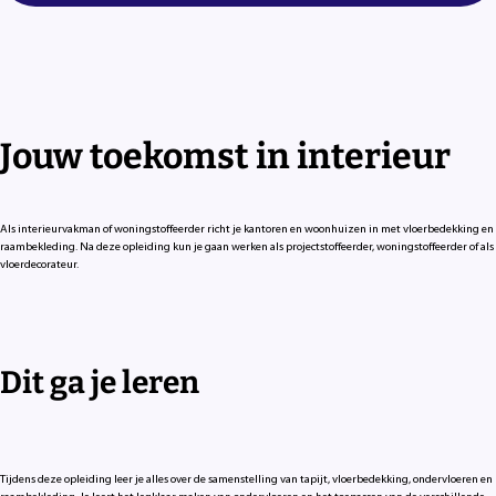
Jouw toekomst in interieur
Als interieurvakman of woningstoffeerder richt je kantoren en woonhuizen in met vloerbedekking en
raambekleding. Na deze opleiding kun je gaan werken als projectstoffeerder, woningstoffeerder of als
vloerdecorateur.
Dit ga je leren
Tijdens deze opleiding leer je alles over de samenstelling van tapijt, vloerbedekking, ondervloeren en