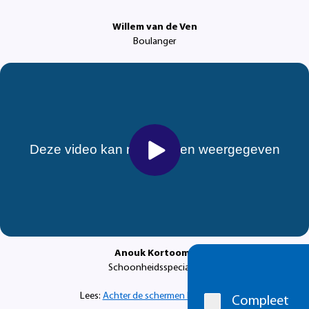
Willem van de Ven
Boulanger
Anouk Kortooms
Cookie
Schoonheidsspecialist
melding
Lees:
Achter de schermen bij de NOS
Compleet