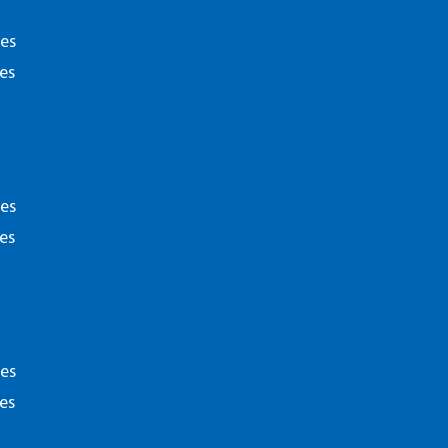
ies
es
ies
es
Disclaime
ies
es