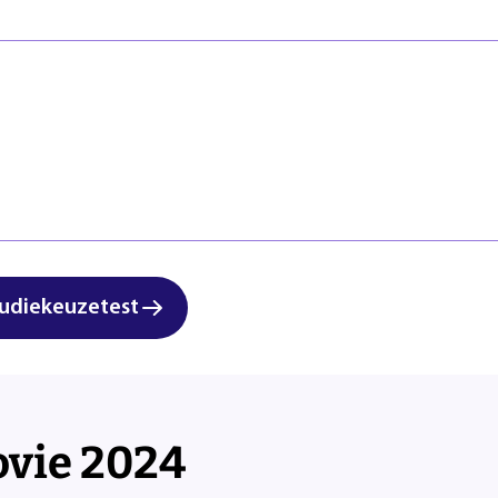
Veiligheid
Regels & ric
Zorg & Welzijn
Klachten en
Start studi
r 2023-2024. Stuk voor stuk gepassioneerde en getalenteerde studenten van a
udiekeuzetest
 nemen aan deze vakwedstrijd.
ovie 2024