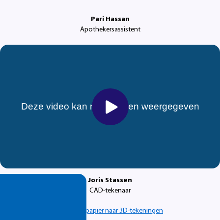
Pari Hassan
Apothekersassistent
Joris Stassen
CAD-tekenaar
Lees:
Van papier naar 3D-tekeningen