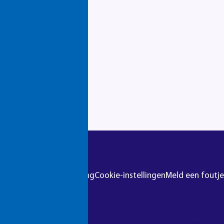
r
Colofon
Privacyverklaring
Cookie-instellingen
Meld een foutje