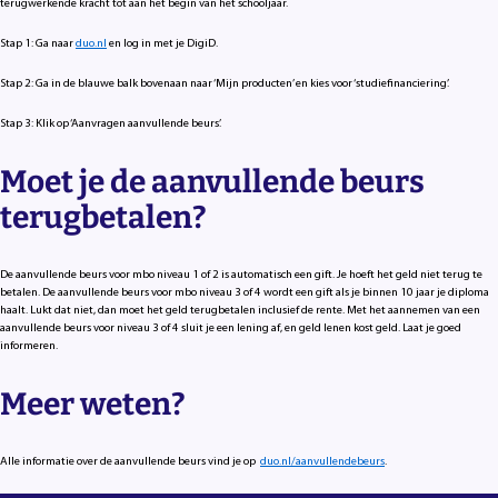
terugwerkende kracht tot aan het begin van het schooljaar.
Stap 1: Ga naar
duo.nl
en log in met je DigiD.
Stap 2: Ga in de blauwe balk bovenaan naar ‘Mijn producten’ en kies voor ‘studiefinanciering’.
Stap 3: Klik op ‘Aanvragen aanvullende beurs’.
Moet je de aanvullende beurs
terugbetalen?
De aanvullende beurs voor mbo niveau 1 of 2 is automatisch een gift. Je hoeft het geld niet terug te
betalen. De aanvullende beurs voor mbo niveau 3 of 4 wordt een gift als je binnen 10 jaar je diploma
haalt. Lukt dat niet, dan moet het geld terugbetalen inclusief de rente. Met het aannemen van een
aanvullende beurs voor niveau 3 of 4 sluit je een lening af, en geld lenen kost geld. Laat je goed
informeren.
Meer weten?
Alle informatie over de aanvullende beurs vind je op
duo.nl/aanvullendebeurs
.