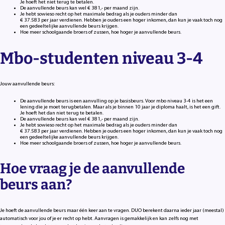
Je hoeft het niet terug te betalen.
De aanvullende beurs kan wel € 381,- per maand zijn.
Je hebt sowieso recht op het maximale bedrag als je ouders minder dan
€ 37.583 per jaar verdienen. Hebben je ouders een hoger inkomen, dan kun je vaak toch nog
een gedeeltelijke aanvullende beurs krijgen.
Hoe meer schoolgaande broers of zussen, hoe hoger je aanvullende beurs.
Mbo-studenten niveau 3-4
Jouw aanvullende beurs:
De aanvullende beurs is een aanvulling op je basisbeurs. Voor mbo niveau 3-4 is het een
lening die je moet terugbetalen. Maar als je binnen 10 jaar je diploma haalt, is het een gift.
Je hoeft het dan niet terug te betalen.
De aanvullende beurs kan wel € 381,- per maand zijn.
Je hebt sowieso recht op het maximale bedrag als je ouders minder dan
€ 37.583 per jaar verdienen. Hebben je ouders een hoger inkomen, dan kun je vaak toch nog
een gedeeltelijke aanvullende beurs krijgen.
Hoe meer schoolgaande broers of zussen, hoe hoger je aanvullende beurs.
Hoe vraag je de aanvullende
beurs aan?
Je hoeft de aanvullende beurs maar één keer aan te vragen. DUO berekent daarna ieder jaar (meestal)
automatisch voor jou of je er recht op hebt. Aanvragen is gemakkelijk en kan zelfs nog met