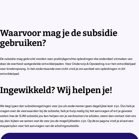
Waarvoor mag je de subsidie
gebruiken?
De subsidie mag gebruikt worden voor praktijkgerichte opleidingen die onderdeel uitmaken van
door de overheid vastgestelde ontwikkelpaden. Voor Onderwijs & Opvoeding is er het ontwikkelpad
voor kinderopvang. In het onderstaande overzicht vind je ons aanbod van opleidingen in dit
ontwikkelpad.
Ingewikkeld? Wij helpen je!
We begrijpen dat subsidieregelingen voor jou als ondernemer geen dagelijkse kost zijn. Dus heb je
vragen over de voorwaarden bij de subsidie, heb je hulp nodig bij het aanvragen of wil je gewoon
weten hoe de SLIM-subsidie jou kan helpen om je werknemers te scholen, neem dan contact met ons
op, dan kijken we samen wat de voor jou de mogelijkheden zijn. Op deze pagina vind je alvast een
stappenplan voor het aanvragen van de scholingssubsidie.