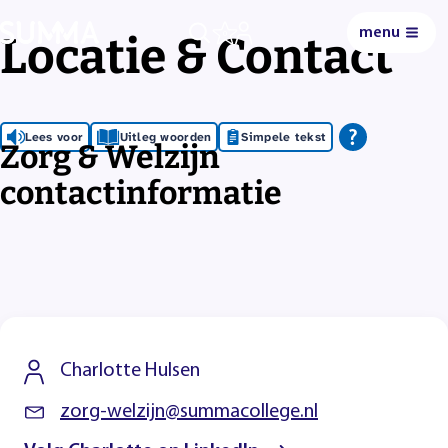
menu
Locatie & Contact
0
Lees voor
Uitleg woorden
Simpele tekst
Zorg & Welzijn
contactinformatie
Charlotte Hulsen
zorg-welzijn@summacollege.nl