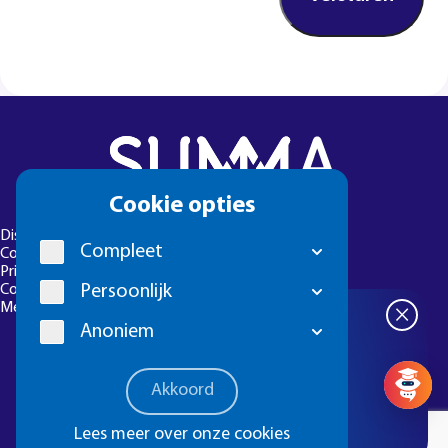
Cookie
Cookie opties
melding
Disclaimer
Compleet
Colofon
Privacyverklaring
Cookie-instellingen
Persoonlijk
Meld een foutje
×
Meld je aan
Anoniem
voor de
Summa
Vragen? 
Akkoord
nieuwsbrief
Lees meer over onze cookies