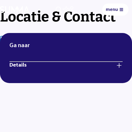
menu
Locatie & Contact
0
Lees voor
Uitleg woorden
Simpele tekst
Ga naar
Details