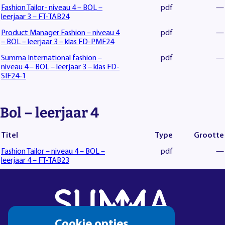
Fashion Tailor- niveau 4 – BOL –
pdf
—
leerjaar 3 – FT-TAB24
Product Manager Fashion – niveau 4
pdf
—
– BOL – leerjaar 3 – klas FD-PMF24
Summa International fashion –
pdf
—
niveau 4 – BOL – leerjaar 3 – klas FD-
SIF24-1
Bol – leerjaar 4
Titel
Type
Grootte
Fashion Tailor – niveau 4 – BOL –
pdf
—
leerjaar 4 – FT-TAB23
Cookie
Cookie opties