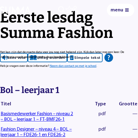
menu
0
Eerste lesdag
Summa Fashion
Het kan zijn dat de exacte data voor jou nog niet bekend zijn. Kijk dan later nog een keer. De
Lees voor
Uitleg woorden
Simpele tekst
informatie wordt geplaatst zodra deze beschikbaar is.
Heb je vragen over deze informatie?
Neem dan contact op met je school
.
Bol – leerjaar 1
Titel
Type
Grootte
Basismedewerker Fashion – niveau 2
pdf
—
– BOL – leerjaar 1 – FT-BMF26-1
Fashion Designer – niveau 4 – BOL –
pdf
—
leerjaar 1 – FDE26-1 en FDE26-2