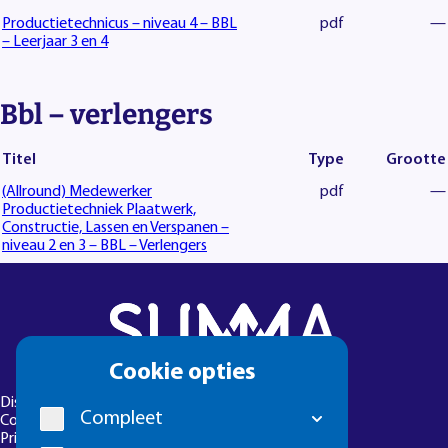
Productietechnicus – niveau 4 – BBL
pdf
—
– Leerjaar 3 en 4
Bbl – verlengers
Titel
Type
Grootte
(Allround) Medewerker
pdf
—
Productietechniek Plaatwerk,
Constructie, Lassen en Verspanen –
niveau 2 en 3 – BBL – Verlengers
Cookie
Cookie opties
melding
Disclaimer
Compleet
Colofon
Privacyverklaring