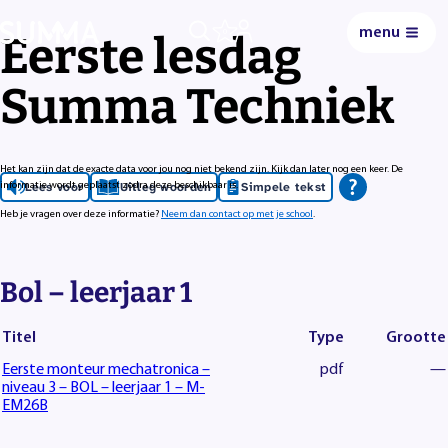
menu
0
Eerste lesdag
Summa Techniek
Het kan zijn dat de exacte data voor jou nog niet bekend zijn. Kijk dan later nog een keer. De
Lees voor
Uitleg woorden
Simpele tekst
informatie wordt geplaatst zodra deze beschikbaar is.
Heb je vragen over deze informatie?
Neem dan contact op met je school
.
Bol – leerjaar 1
Titel
Type
Grootte
Eerste monteur mechatronica –
pdf
—
niveau 3 – BOL – leerjaar 1 – M-
EM26B