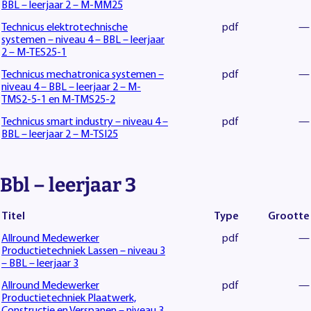
BBL – leerjaar 2 – M-MM25
Technicus elektrotechnische
pdf
—
systemen – niveau 4 – BBL – leerjaar
2 – M-TES25-1
Technicus mechatronica systemen –
pdf
—
niveau 4 – BBL – leerjaar 2 – M-
TMS2-5-1 en M-TMS25-2
Technicus smart industry – niveau 4 –
pdf
—
BBL – leerjaar 2 – M-TSI25
Bbl – leerjaar 3
Titel
Type
Grootte
Allround Medewerker
pdf
—
Productietechniek Lassen – niveau 3
– BBL – leerjaar 3
Allround Medewerker
pdf
—
Productietechniek Plaatwerk,
Constructie en Verspanen – niveau 3