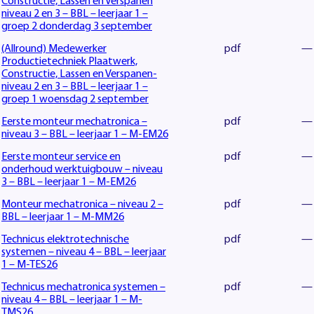
Constructie, Lassen en Verspanen
niveau 2 en 3 – BBL – leerjaar 1 –
groep 2 donderdag 3 september
(Allround) Medewerker
pdf
—
Productietechniek Plaatwerk,
Constructie, Lassen en Verspanen-
niveau 2 en 3 – BBL – leerjaar 1 –
groep 1 woensdag 2 september
Eerste monteur mechatronica –
pdf
—
niveau 3 – BBL – leerjaar 1 – M-EM26
Eerste monteur service en
pdf
—
onderhoud werktuigbouw – niveau
3 – BBL – leerjaar 1 – M-EM26
Monteur mechatronica – niveau 2 –
pdf
—
BBL – leerjaar 1 – M-MM26
Technicus elektrotechnische
pdf
—
systemen – niveau 4 – BBL – leerjaar
1 – M-TES26
Technicus mechatronica systemen –
pdf
—
niveau 4 – BBL – leerjaar 1 – M-
TMS26