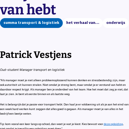
van hebt
summa transport & logistiek
het verhaal van…
onderwijs
Patrick Vestjens
Oud-student Manager transport en logistiek
“Als manager moet je niet alleen probleemoplossend kunnen denken en stressbestendig zijn, maar
ook autoriteit uit kunnen stralen. Niet omdat je streng bent, maar omdat je er verstand van hebt en
daardoor respect krijgt. Als manager ben je onderdeel van het team. Hoe het moet dat zeg je niet, dat
laat je zien. Je bent als eerste binnen en als laatste weg.
Het is belangrijk dat je passie voor transport hebt. Dan haal je er voldoening uit als je aan het eind van
een week hard werken kunt zeggen dat alles goed is gegaan. Als manager moet je van alles in het
bedrijf een beetje weten.
Tip: kom vooral een keer langs op school, dan weet je wat je kiest. Kies bewust voor
deze opleiding
,
niet omdat je toevallig een opleiding moet doen.”