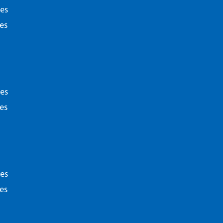
Craft your career
terclass
. In zes sessies hebben we de deelnemers late
ies
egio. Fijn om alle positieve reacties te horen. De studenten zijn geïnspireer
gewaardeerd. Daar doen we het voor.”
es
ies
es
Disclaime
ies
es