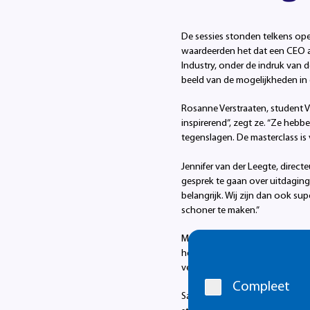
De sessies stonden telkens ope
waardeerden het dat een CEO a
Industry, onder de indruk van 
beeld van de mogelijkheden in 
Rosanne Verstraaten, student 
inspirerend”, zegt ze. “Ze heb
tegenslagen. De masterclass is
Jennifer van der Leegte, direct
gesprek te gaan over uitdaging
belangrijk. Wij zijn dan ook s
schoner te maken.”
Marieke Wouters-Denissen, pro
Cookie
hele technische sector in de r
melding
verschillende beroepen er moge
Compleet
Saartje Janssen, directeur Summ