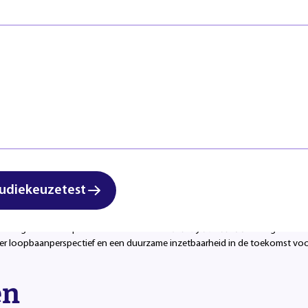
Veiligheid
Regels & ric
Zorg & Welzijn
Klachten en
Start studi
 van technisch talent is één van de grootste uitdagingen in Brainport-re
 hoe belangrijk de rol van technisch mbo-talent is en welke kansen er bij het
a Techniek de masterclass Craft your Career.
udiekeuzetest
r meer Philips, ASML, VDL Groep, KMWE, Brainport Industries Campus en TU/e 
 meer inzicht in wat Brainport te bieden heeft, schetsten ze carrièrepersp
Craft your career
dering voor mbo-personeel centraal. Met
draagt Summa
rper loopbaanperspectief en een duurzame inzetbaarheid in de toekomst vo
en