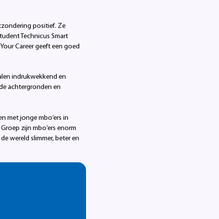
zondering positief. Ze
student Technicus Smart
 Your Career geeft een goed
halen indrukwekkend en
ende achtergronden en
en met jonge mbo’ers in
L Groep zijn mbo’ers enorm
de wereld slimmer, beter en
leen voor ons maar voor de
n alle mbo-studenten wat voor
 Brainport zijn met onze