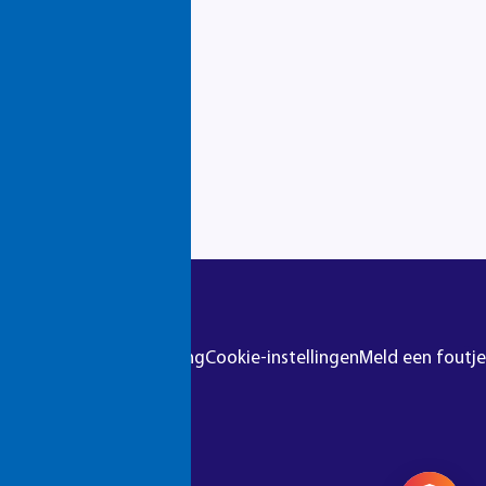
n zien hoe waardevol mbo
d, hebben meer inzicht in hun
r
Colofon
Privacyverklaring
Cookie-instellingen
Meld een foutje