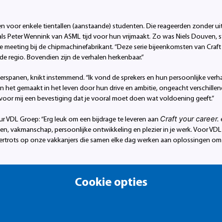
n voor enkele tientallen (aanstaande) studenten. Die reageerden zonder uit
ls Peter Wennink van ASML tijd voor hun vrijmaakt. Zo was Niels Douven, 
de meeting bij de chipmachinefabrikant. “Deze serie bijeenkomsten van Craft
de regio. Bovendien zijn de verhalen herkenbaar.”
Verspanen, knikt instemmend. “Ik vond de sprekers en hun persoonlijke ver
ben het gemaakt in het leven door hun drive en ambitie, ongeacht verschill
 voor mij een bevestiging dat je vooral moet doen wat voldoening geeft.”
Craft your career.
eur VDL Groep: “Erg leuk om een bijdrage te leveren aan
en, vakmanschap, persoonlijke ontwikkeling en plezier in je werk. Voor VD
upertrots op onze vakkanjers die samen elke dag werken aan oplossingen om 
gramma manager bij ASML: “Goed opgeleide Mbo’ers zijn onmisbaar. Niet al
Cookie opties
egio is het daarom belangrijk om bij te dragen aan deze masterclass. Zo zie
lijk zijn in de omgeving”
a Techniek: “Het is mooi om te zien hoe betrokken alle techniekbedrijven in