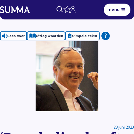
menu
0
Lees voor
Uitleg woorden
Simpele tekst
28 juni 2023