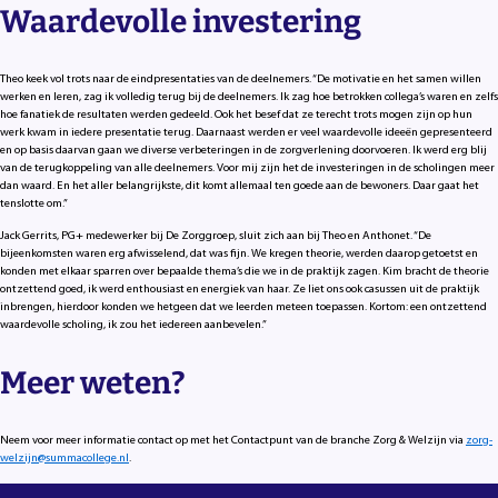
Waardevolle investering
Theo keek vol trots naar de eindpresentaties van de deelnemers. “De motivatie en het samen willen
werken en leren, zag ik volledig terug bij de deelnemers. Ik zag hoe betrokken collega’s waren en zelfs
hoe fanatiek de resultaten werden gedeeld. Ook het besef dat ze terecht trots mogen zijn op hun
werk kwam in iedere presentatie terug. Daarnaast werden er veel waardevolle ideeën gepresenteerd
en op basis daarvan gaan we diverse verbeteringen in de zorgverlening doorvoeren. Ik werd erg blij
van de terugkoppeling van alle deelnemers. Voor mij zijn het de investeringen in de scholingen meer
dan waard. En het aller belangrijkste, dit komt allemaal ten goede aan de bewoners. Daar gaat het
tenslotte om.”
Jack Gerrits, PG+ medewerker bij De Zorggroep, sluit zich aan bij Theo en Anthonet. “De
bijeenkomsten waren erg afwisselend, dat was fijn. We kregen theorie, werden daarop getoetst en
konden met elkaar sparren over bepaalde thema’s die we in de praktijk zagen. Kim bracht de theorie
ontzettend goed, ik werd enthousiast en energiek van haar. Ze liet ons ook casussen uit de praktijk
inbrengen, hierdoor konden we hetgeen dat we leerden meteen toepassen. Kortom: een ontzettend
waardevolle scholing, ik zou het iedereen aanbevelen.”
Meer weten?
Neem voor meer informatie contact op met het Contactpunt van de branche Zorg & Welzijn via
zorg-
welzijn@summacollege.nl
.