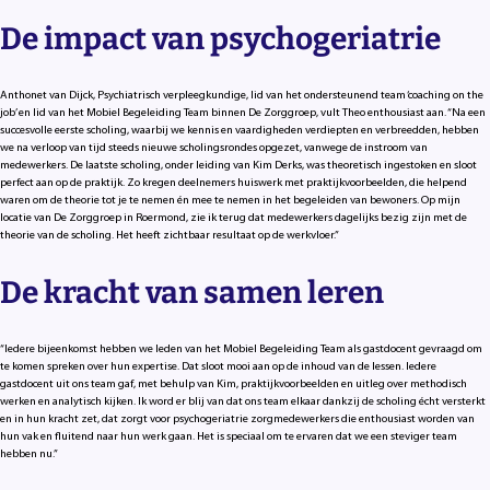
De impact van psychogeriatrie
Anthonet van Dijck, Psychiatrisch verpleegkundige, lid van het ondersteunend team ‘coaching on the
job’ en lid van het Mobiel Begeleiding Team binnen De Zorggroep, vult Theo enthousiast aan. “Na een
succesvolle eerste scholing, waarbij we kennis en vaardigheden verdiepten en verbreedden, hebben
we na verloop van tijd steeds nieuwe scholingsrondes opgezet, vanwege de instroom van
medewerkers. De laatste scholing, onder leiding van Kim Derks, was theoretisch ingestoken en sloot
perfect aan op de praktijk. Zo kregen deelnemers huiswerk met praktijkvoorbeelden, die helpend
waren om de theorie tot je te nemen én mee te nemen in het begeleiden van bewoners. Op mijn
locatie van De Zorggroep in Roermond, zie ik terug dat medewerkers dagelijks bezig zijn met de
theorie van de scholing. Het heeft zichtbaar resultaat op de werkvloer.”
De kracht van samen leren
“Iedere bijeenkomst hebben we leden van het Mobiel Begeleiding Team als gastdocent gevraagd om
te komen spreken over hun expertise. Dat sloot mooi aan op de inhoud van de lessen. Iedere
gastdocent uit ons team gaf, met behulp van Kim, praktijkvoorbeelden en uitleg over methodisch
werken en analytisch kijken. Ik word er blij van dat ons team elkaar dankzij de scholing écht versterkt
en in hun kracht zet, dat zorgt voor psychogeriatrie zorgmedewerkers die enthousiast worden van
hun vak en fluitend naar hun werk gaan. Het is speciaal om te ervaren dat we een steviger team
hebben nu.”