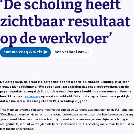
‘De scholing heeft
zichtbaar resultaat
op de werkvloer’
summa zorg & welzijn
het verhaal van…
De Zorggroep, de grootste zorgaanbieder in Noord- en Midden-Limburg, is al jaren
trouwe klant bij Summa. “We zagen zes jaar geleden dat onze medewerkers van de
psychogeriatrie zorgafdeling ondersteund en geschoold moesten worden. Summa
heeft toen een
opleiding
op maat ontwikkeld. Dit sloot zo goed aan op de praktijk
dat we nu, jaren later, nog steeds PG+ scholing krijgen.”
Theo Mennen is vanuit zijn coördinerende rol binnen De Zorggroep, aangesloten bij de PG+ scholing.
“De collega’s die ervoor kiezen om op de woongroep te gaan werken, doen dat heel bewust en zijn erg
gemotiveerd. Maar naast motivatie komt bij dit werk ook kennis, een gezamenlijke benadering, en
veel geduld kijken. Dat werd tijdens de bijeenkomsten van de PG+ scholing van Summa benadrukt en
met theorie onderbouwd.”