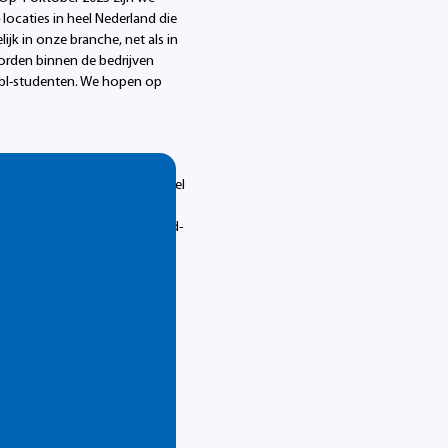
4 locaties in heel Nederland die
jk in onze branche, net als in
worden binnen de bedrijven
 bbl-studenten. We hopen op
den en afwisseling. Dat is heel
recht. Daarnaast merk ik nu al
elfs vanuit Groningen of Zuid-
 een Leven Lang Ontwikkelen
 een jong kindje. Zij wilde
eiding was niet haalbaar.
ega’s die staan te trappelen
itvalsbasis van onze school
ranche. En ons team werkt