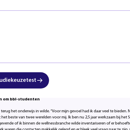
Veiligheid
Regels & ric
Zorg & Welzijn
Klachten en
Start studi
eauty & Lifestyle’ schittert Linda Sterken (35 jaar) als een van
dsverzorging. Linda heeft een hart dat klopt voor het onderwijs
ollega’s op de Sterrenlaan te vinden. “Summa is zo’n fijne plek; da
klimaat.”
cialist
en
Pedicure
gestudeerd aan het ROC Eindhoven, de voorloper van
sverzorging niveau 4 behaald én ging ze door naar de lerarenopleiding. “In m
k niet meteen blijven plakken. Ik kreeg de kans om een nieuwe locatie van 
udiekeuzetest
hillende rollen bekleed, maar ik ben het grootste deel van de tijd werkzaam
s bij; de wellnessbranche is écht onderdeel van mij.”
en om bbl-studenten
e terug het onderwijs in wilde. “Voor mijn gevoel had ik daar veel te bieden.
het beste van twee werelden voor mij. Ik ben nu 2,5 jaar werkzaam bij het
ggevende of ik binnen de wellnessbranche wilde inventariseren of er behoeft
k waren die contacten makkelijk gelegd en er bleek veel vraag naar te zijn.