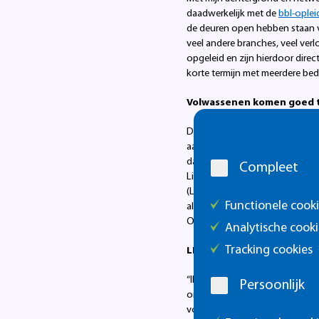
daadwerkelijk met de
bbl-oplei
de deuren open hebben staan vo
veel andere branches, veel ver
opgeleid en zijn hierdoor dire
korte termijn met meerdere be
Volwassenen komen goed t
Cookie
De wellnessbranche is ook heel
melding
aantrekkelijk en juist op latere
dat de deelnemers van de bbl-
Compleet
Limburg naar het Summa om hie
(LLO). Ze hebben echt op het v
Functionele cook
altijd al schoonheidsspecialis
Onze bbl-opleiding is voor haa
Analytische cooki
Tracking cookies
LLO in de wellnessbranch
“Ik zou het geweldig vinden al
Persoonlijk
om iets in het volwassenonderw
voor veel deelnemers belangrijk