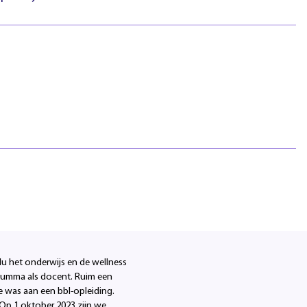
htlijnen
Pasfotovoorwaarden
 geschillen
Beroepspraktijkvorming
ejaar
(bpv)
Vertrouwenspersonen
Stage lopen
Studentenraad
 onze gewaardeerde
Inloggen
 en de wellnessbranche. Ze
Regels & richtlijnen
Klachten en geschillen
t heeft zijn weerslag op
Summa NXT coaching
 het
Summa
. Na haar slagen
ijn laatste jaar liep ik stage
een wellnessketen in Helmond
 geweest als wellnessmanager.
 Nu het onderwijs en de wellness
 Summa als docent. Ruim een
e was aan een bbl-opleiding.
 Op 1 oktober 2023 zijn we