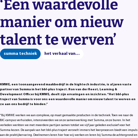
‘Een waardevolle
manier om nieuw
talent te werven’
summa techniek
het verhaal van…
KMWE, een toonaangevend maakbedrijf in de hightech industrie, is al jaren vaste
partner van Summa in het bbl-plus traject. Ron van der Reest, Learning &
Development Officer bij KMWE, deelt zijn ervaringen en inzichten. “Het bbl-plus
traject van Summa is voor ons een waardevolle manier om nieuw talent te werven en
ze aan ons bedrijf te binden.”
“Bij KMWE werken we aan complexe, op maat gemaakte producten in de techniek. Toen we naar de
BIC-campus verhuisden, intensiveerden we onze samenwerking met Summa, onze buren. In het
verleden werkten we met meerdere partijen samen totdat we vijf jaar geleden exclusief voor het
Summa kozen. De aanpak van het bbl-plus traject versnelt immers het leerproces en biedt een impuls
aan de praktijkervaring. Deelnemers leren hier hoe wij werken en leren bij Summa de achtergrond en