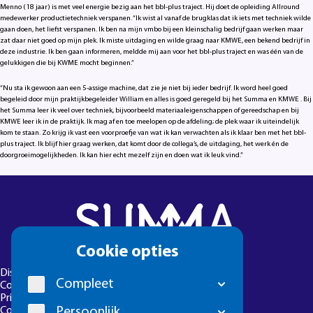
Menno (18 jaar) is met veel energie bezig aan het bbl-plus traject. Hij doet de opleiding Allround
medewerker productietechniek verspanen. “Ik wist al vanaf de brugklas dat ik iets met techniek wilde
gaan doen, het liefst verspanen. Ik ben na mijn vmbo bij een kleinschalig bedrijf gaan werken maar
zat daar niet goed op mijn plek. Ik miste uitdaging en wilde graag naar KMWE, een bekend bedrijf in
deze industrie. Ik ben gaan informeren, meldde mij aan voor het bbl-plus traject en was één van de
gelukkigen die bij KWME mocht beginnen.”
“Nu sta ik gewoon aan een 5-assige machine, dat zie je niet bij ieder bedrijf. Ik word heel goed
begeleid door mijn praktijkbegeleider William en alles is goed geregeld bij het Summa en KMWE . Bij
het Summa leer ik veel over techniek, bijvoorbeeld materiaaleigenschappen of gereedschap en bij
KMWE leer ik in de praktijk. Ik mag af en toe meelopen op de afdeling; de plek waar ik uiteindelijk
kom te staan. Zo krijg ik vast een voorproefje van wat ik kan verwachten als ik klaar ben met het bbl-
plus traject. Ik blijf hier graag werken, dat komt door de collega’s, de uitdaging, het werk én de
doorgroeimogelijkheden. Ik kan hier echt mezelf zijn en doen wat ik leuk vind.”
Cookie
Cookie opties
melding
Disclaimer
Compleet
Colofon
Privacyverklaring
Persoonlijk
Cookie-instellingen