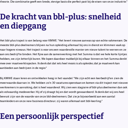
theorie. Die combinatie geeft een brede, stevige basis die perfect past bij de eisen van onze industrie.”
De kracht van bbl-plus: snelheid
en diepgang
Het bbl-plus traject is van belang voor KMWE. “Het levert nieuwe aanwas op van echte vakmensen. De
meeste bbl-plus deelnemers blijven na hun opleiding allemaal bij ons in dienst en klimmen vaak op
naar hogere niveaus. Het traject is voor ons een waardevolle manier om nieuw talent te werven en ze
aan ons bedrijf te binden. Het fijne aan de samenwerking met het Summa is dat we hele korte lijntjes
hebben, we zijn letterlijk buren. We lopen daardoor makkelijk bij elkaar binnen en het Summa denkt
mee over maatwerktrajecten. Ik denk dat dat iets heel moois is als opleider, dat je maatwerk kan
aanbieden aan bedrijven in de regio.”
Bij KMWE staan leren en ontwikkelen hoog in het vaandel. “We zijn echt een leerbedrijf en zien de
meerwaarde daarvan in. We hebben zo’n 30 vacatures openstaan en komen via dit traject met nieuwe
werknemers in aanraking, dat is heel waardevol. Wij zien een stagiaire of bbl-plus deelnemer dan ook
als volwaardig medewerker. Hij of zij draagt bij en dat wordt gewaardeerd. Ik denk dat wij ons heel
bewust zijn van de waarde van onze bbl-deelnemers. Dat zie je bijvoorbeeld aan een aantal
teamleiders en onze new business directeur; zij waren allemaal ooit bbl-leerling.”
Een persoonlijk perspectief