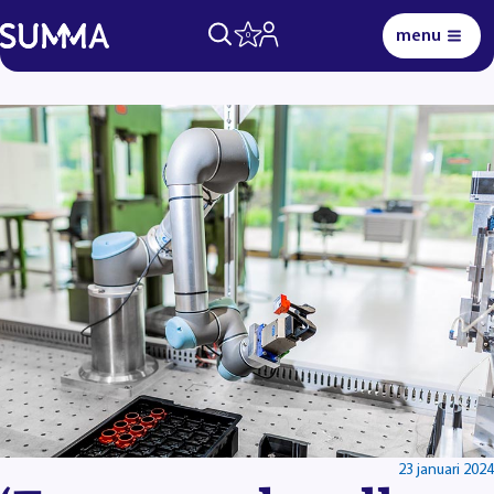
menu
0
Lees voor
Uitleg woorden
Simpele tekst
23 januari 2024