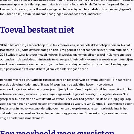
een overstap naar de afdeling communicatie en was ik Secretaris bij de Ondernemingsraad. En toen
kwamen er kinderen, haha. Ik werd zwanger en het was tijd om te schakelen. Ik had namelijk geen 9
tot 5 baan en mijn man is aannemer, hoe gingen we dat doen met kinderen?”
Toeval bestaat niet
“Ik heb besloten mijn aandacht op thuis te richten en een jaar onbetaald verlof op te nemen. Na dat
jaar stopte ik bij Arbeidsvoorziening en heb ik mij gericht op het aannemersbedrijf van mijn man. In
2011 wilde ik weer iets voor mezelf hebben. Ik werd aangenomen bij een school in Gemert om twee
ochtenden in de week de administratie te verzorgen. Uiteindelijk kwamen er steeds meer uren bij en
werd ik de steun en toeverlaat van mijn directeur, zoals hij het zelf altijd omschreef. Toen hij tegen
zijn pensioen aan zat vond ik het tijd om iets anders te gaan doen.”
Irene oriënteerde zich, twijfelde tussen de zorg en het onderwijs en kwam uiteindelijk in aanraking
met de opleiding Nederlands. “Ik was 49 toen ik aan de opleiding begon. Ik volgde een
maatwerktraject en behaalde in twee jaar mijn diploma. Vanaf dag één wist ik het zeker: ik wil in het
volwassenonderwijs werken. Tijdens mijn stage werd dit gevoel bevestigd. Ik begeleidde een NT2
groep naar hun examen en wist dat dit was waar ik het voor had gedaan. Na de opleiding ging ik op
zoek naar een baan en werd meteen enthousiast door de vacature van Summa. Zij zochten een docent
Nederlands in het volwassenonderwijs, voor mensen die op de centrale sterilisatieafdeling in het
ziekenhuis wilden werken. Toeval bestaat niet, zeggen ze soms. Dit moest zo zijn; een baan waar
zorg en onderwijs samenkomen.”
Een voorbeeld voor cursisten