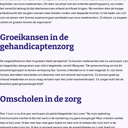
bijscholen van onze medewerkers. Dit doen we altijd met een erkende opleidingspartij, we vinden
het namelijk belangrijk dat deelnemers een erkend certificaat krijgen. We merkten door de krappe
arbeidsmarkt dat we geen mensen meer konden vinden voor bepaalde functies. In het kader van LLO
zijn we samen met Summa maatwerk gaan aanbieden aan onze medewerkers. Zo blijven zij stappen
zetten en groeien binnen de organisatie.”
Groeikansen in de
gehandicaptenzorg
De mogelijkheid om door te groeien biedt perspectief. Zo kunnen medewerkers die nu werkzaam zijn
als begeleider, doorgroeien naar cliënt begeleider, vertelt Margreet. “De samenwerking om tot dit
omscholingstraject te komen verliep erg fijn. Summa is flexibel en er is veel mogelijk. Er zijn korte
lijntjes, betrokken teamleiders en docenten met ontzettend veel expertise. Zij kunnen goed op
inhoud meedenken en onze vraag vertalen naar het juiste maatwerktraject. Ze zorgen écht dat de
kwaliteit goed gewaarborgd blijft.”
Omscholen in de zorg
Tom ’t Lam is nu drie jaar werkzaam als patiëntbegeleider bij Lunet. “Na mijn opleiding
Communicatie merkte ik dat het werk in de marketing mij geen energie gaf. Mijn vriendin werkte
toen al bij Lunet. Ik ben met haar mee gaan kijken en toen wist ik meteen dat mijn hart in de
gehandicaptenzorg lag. Ik ben in gesprek gegaan over de mogelijkheden en Lunet bood mij