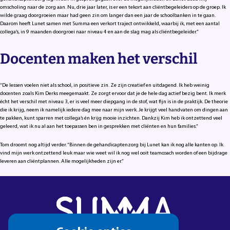
omscholing naar de zorg aan. Nu, drie jaar later, is er een tekort aan cliëntbegeleiders op de groep. Ik
wilde graag doorgroeien maar had geen zin om langer dan een jaar de schoolbanken in te gaan.
Daarom heeft Lunet samen met Summa een verkort traject ontwikkeld, waarbij ik, met een aantal
collega’s, in 9 maanden doorgroei naar niveau 4 en aan de slag mag als cliëntbegeleider.”
Docenten maken het verschil
“De lessen voelen niet als school, in positieve zin. Ze zijn creatief en uitdagend. Ik heb weinig
docenten zoals Kim Derks meegemaakt. Ze zorgt ervoor dat je de hele dag actief bezig bent. Ik merk
écht het verschil met niveau 3, er is veel meer diepgang in de stof, wat fijn is in de praktijk. De theorie
die ik krijg, neem ik namelijk iedere dag mee naar mijn werk. Je krijgt veel handvaten om dingen aan
te pakken, kunt sparren met collega’s én krijg mooie inzichten. Dankzij Kim heb ik ontzettend veel
geleerd, wat ik nu al aan het toepassen ben in gesprekken met cliënten en hun families.”
Tom droomt nog altijd verder. “Binnen de gehandicaptenzorg bij Lunet kan ik nog alle kanten op. Ik
vind mijn werk ontzettend leuk maar wie weet wil ik nog wel ooit teamcoach worden of een bijdrage
leveren aan cliëntplannen. Alle mogelijkheden zijn er.”