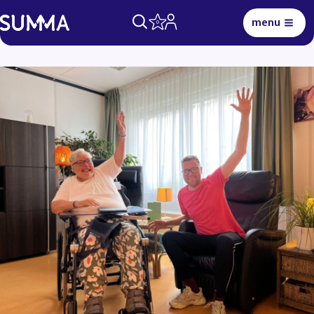
menu
0
Lees voor
Uitleg woorden
Simpele tekst