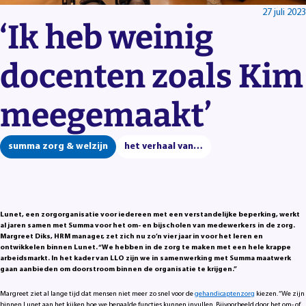
27 juli 2023
‘Ik heb weinig
docenten zoals Kim
meegemaakt’
summa zorg & welzijn
het verhaal van…
Lunet, een zorgorganisatie voor iedereen met een verstandelijke beperking, werkt
al jaren samen met Summa voor het om- en bijscholen van medewerkers in de zorg.
Margreet Diks, HRM manager, zet zich nu zo’n vier jaar in voor het leren en
ontwikkelen binnen Lunet. “We hebben in de zorg te maken met een hele krappe
arbeidsmarkt. In het kader van LLO zijn we in samenwerking met Summa maatwerk
gaan aanbieden om doorstroom binnen de organisatie te krijgen.”
Margreet ziet al lange tijd dat mensen niet meer zo snel voor de
gehandicaptenzorg
kiezen. “We zijn
binnen Lunet aan het kijken hoe we bepaalde functies kunnen invullen. Bijvoorbeeld door het om- of