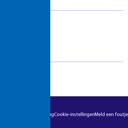
htlijnen
Pasfotovoorwaarden
 geschillen
Beroepspraktijkvorming
ejaar
(bpv)
Vertrouwenspersonen
Stage lopen
Studentenraad
Inloggen
Regels & richtlijnen
Klachten en geschillen
ingslokaal heeft. “Ik heb
Summa NXT coaching
, ook omdat ik moeite heb
steld op mijn ploegendienst.
e werkzaamheden uitvoeren.
r
Colofon
Privacyverklaring
Cookie-instellingen
Meld een foutje