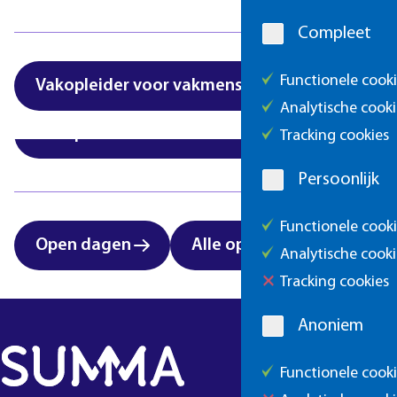
melding
International students:
Zorg & Welzijn
vocational education in
Compleet
Eindhoven
Functionele cook
Vakopleider voor vakmensen
Analytische cooki
Vakopleider voor vakmensen
Tracking cookies
Crisitina Azevedo werkt bi
nu
Procesoperator A
behaa
met de Nederlandse taal.”
Persoonlijk
Ze vervolgt: “Mijn docent heeft
Functionele cook
Alles in het productieproces v
Open dagen
Alle opleidingen
St
Door mijn diploma kreeg ik een
Analytische cooki
Tracking cookies
Anoniem
Functionele cook