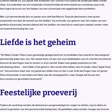
Gisteren deelde hij zijn passie met studenten van Summa Plus tijdens de landelijke Week zonder
Vlees. Als onderdeel van dit smakelijke initiatief leidde de televisiekok een workshop waarin de
leerlingen de kunst van het bakken van een olijvencake met opgeklopte feta ontdekten.
Met zijn kenmerkende flair en passie nam chef-kok Mounir Toub de deelnemers mee op een
smaakvolle reis door de wereld van het bakken. Hij onthulde zijn geheim voor het maken van een
perfecte olijvencake, benadrukkend dat het bakken van heerlijk en voedzaam voedsel zonder vlees
verrassend eenvoudig kan zijn.
Liefde is het geheim
“De Week Zonder Vlees is een geweldige gelegenheid om te ontdekken hoe creatief en bevredigend
plantaardig koken kan zijn. Het recept komt uit een van mijn kookboeken, dus ik vind het ontzettend
leuk om de leerlingen mee te nemen in mijn wereld. Koken met goede producten en het
allerbelangrijkste…met liefde is het geheim. Dan wordt alles lekker, met of zonder vlees”, legde Toub
uit. “Gezond eten staat voor mij gelijk aan lekker eten en dat is wat ik de leerlingen mee wil geven.
Deze olijvencake is niet alleen een feest voor de smaakpapillen, maar draagt ook bij aan een
duurzamere en gezondere levensstijl.”
Feestelijke proeverij
Tijdens de workshop werden de deelnemers aangemoedigd om vragen te stellen, tips te delen en
vooral te genieten van het gezamenlijke kookproces. De gebakken cakes worden morgen op Summa