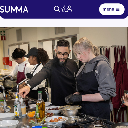
menu
0
Lees voor
Uitleg woorden
Simpele tekst