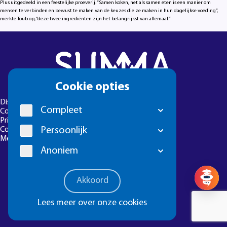
Plus uitgedeeld in een feestelijke proeverij. “Samen koken, net als samen eten is een manier om
mensen te verbinden en bewust te maken van de keuzes die ze maken in hun dagelijkse voeding”,
merkte Toub op, “deze twee ingrediënten zijn het belangrijkst van allemaal.”
Cookie
Cookie opties
melding
Disclaimer
Compleet
Colofon
Privacyverklaring
Persoonlijk
Cookie-instellingen
Meld een foutje
Anoniem
Vragen? 
Akkoord
Lees meer over onze cookies