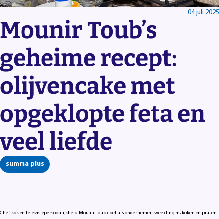
04 juli 2025
Mounir Toub’s
geheime recept:
olijvencake met
opgeklopte feta en
veel liefde
summa plus
Chef-kok en televisiepersoonlijkheid Mounir Toub doet als ondernemer twee dingen; koken en praten.