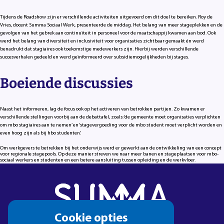
Tijdens de Roadshow zijn er verschillende activiteiten uitgevoerd om dit doel te bereiken. Roy de
Vries, docent Summa Sociaal Werk, presenteerde de middag. Het belang van meer stageplekken en de
gevolgen van het gebrek aan continuïteit in personeel voor de maatschappij kwamen aan bod. Ook
werd het belang van diversiteit en inclusiviteit voor organisaties zichtbaar gemaakt én werd
benadrukt dat stagiaires ook toekomstige medewerkers zijn. Hierbij werden verschillende
succesverhalen gedeeld en werd geïnformeerd over subsidiemogelijkheden bij stages.
Boeiende discussies
Naast het informeren, lag de focus ook op het activeren van betrokken partijen. Zo kwamen er
verschillende stellingen voorbij aan de debattafel, zoals: ‘de gemeente moet organisaties verplichten
om mbo stagiaires aan te nemen’ en ‘stagevergoeding voor de mbo student moet verplicht worden en
even hoog zijn als bij hbo studenten’.
Om werkgevers te betrekken bij het onderwijs werd er gewerkt aan de ontwikkeling van een concept
voor regionale stagepools. Op deze manier streven we naar meer banen en stageplaatsen voor mbo-
sociaal werkers en studenten en een betere aansluiting tussen opleiding en de werkvloer.
Cookie
Cookie opties