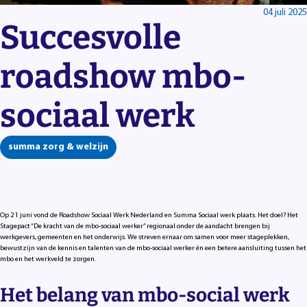
04 juli 2025
Succesvolle
roadshow mbo-
sociaal werk
summa zorg & welzijn
Op 21 juni vond de Roadshow Sociaal Werk Nederland en Summa Sociaal werk plaats. Het doel? Het
Stagepact “De kracht van de mbo-sociaal werker” regionaal onder de aandacht brengen bij
werkgevers, gemeenten en het onderwijs. We streven ernaar om samen voor meer stageplekken,
bewustzijn van de kennis en talenten van de mbo-sociaal werker én een betere aansluiting tussen het
mbo en het werkveld te zorgen.
Het belang van mbo-social werk