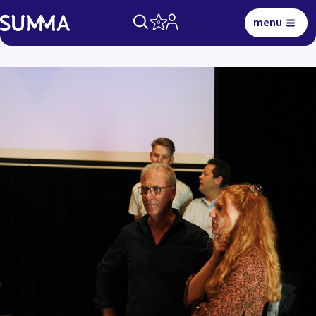
menu
0
Lees voor
Uitleg woorden
Simpele tekst