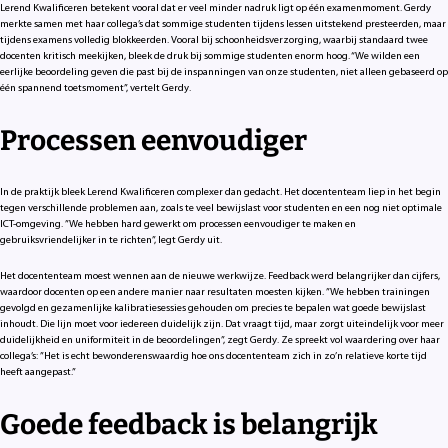
Lerend Kwalificeren betekent vooral dat er veel minder nadruk ligt op één examenmoment. Gerdy
merkte samen met haar collega’s dat sommige studenten tijdens lessen uitstekend presteerden, maar
tijdens examens volledig blokkeerden. Vooral bij schoonheidsverzorging, waarbij standaard twee
docenten kritisch meekijken, bleek de druk bij sommige studenten enorm hoog. “We wilden een
eerlijke beoordeling geven die past bij de inspanningen van onze studenten, niet alleen gebaseerd op
één spannend toetsmoment”, vertelt Gerdy.
Processen eenvoudiger
In de praktijk bleek Lerend Kwalificeren complexer dan gedacht. Het docententeam liep in het begin
tegen verschillende problemen aan, zoals te veel bewijslast voor studenten en een nog niet optimale
ICT-omgeving. ”We hebben hard gewerkt om processen eenvoudiger te maken en
gebruiksvriendelijker in te richten”, legt Gerdy uit.
Het docententeam moest wennen aan de nieuwe werkwijze. Feedback werd belangrijker dan cijfers,
waardoor docenten op een andere manier naar resultaten moesten kijken. ”We hebben trainingen
gevolgd en gezamenlijke kalibratiesessies gehouden om precies te bepalen wat goede bewijslast
inhoudt. Die lijn moet voor iedereen duidelijk zijn. Dat vraagt tijd, maar zorgt uiteindelijk voor meer
duidelijkheid en uniformiteit in de beoordelingen”, zegt Gerdy. Ze spreekt vol waardering over haar
collega’s: ”Het is echt bewonderenswaardig hoe ons docententeam zich in zo’n relatieve korte tijd
heeft aangepast.”
Goede feedback is belangrijk