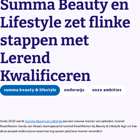
Summa Beauty en
Lifestyle zet flinke
stappen met
Lerend
Kwalificeren
summa beauty & lifestyle
onderwijs
onze ambities
Sinds 2020 werkt
Summa Beauty en Lifestyle
aan een nieuwe manier van opleiden: Lerend
Kwalificeren. Gerdy van Kessel, teamspecialist Lerend Kwalificeren bij Beauty & Lifestyle legt uit hoe
deze aanpak onderwijs en examinering op een positieve manier verandert.