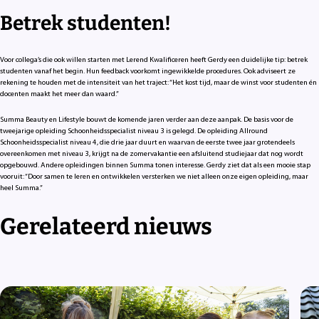
Betrek studenten!
Voor collega’s die ook willen starten met Lerend Kwalificeren heeft Gerdy een duidelijke tip: betrek
studenten vanaf het begin. Hun feedback voorkomt ingewikkelde procedures. Ook adviseert ze
rekening te houden met de intensiteit van het traject: “Het kost tijd, maar de winst voor studenten én
docenten maakt het meer dan waard.”
Summa Beauty en Lifestyle bouwt de komende jaren verder aan deze aanpak. De basis voor de
tweejarige opleiding Schoonheidsspecialist niveau 3 is gelegd. De opleiding Allround
Schoonheidsspecialist niveau 4, die drie jaar duurt en waarvan de eerste twee jaar grotendeels
overeenkomen met niveau 3, krijgt na de zomervakantie een afsluitend studiejaar dat nog wordt
opgebouwd. Andere opleidingen binnen Summa tonen interesse. Gerdy ziet dat als een mooie stap
vooruit: “Door samen te leren en ontwikkelen versterken we niet alleen onze eigen opleiding, maar
heel Summa.”
Gerelateerd nieuws