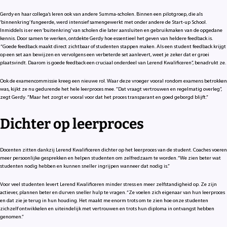
Gerdy en haar collega’s leren ook van andere Summa-scholen. Binnen een pilotgroep, die als
‘binnenkring’ fungeerde, werd intensief samengewerkt met onder andere de Start-up School.
Inmiddels is er een ‘buitenkring’ van scholen die later aansluiten en gebruikmaken van de opgedane
kennis. Door samen te werken, ontdekte Gerdy hoe essentieel het geven van heldere feedback is.
“Goede feedback maakt direct zichtbaar of studenten stappen maken. Als een student feedback krijgt
op een set aan bewijzen en vervolgens een verbeterde set aanlevert, weet je zeker dat er groei
plaatsvindt. Daarom is goede feedback een cruciaal onderdeel van Lerend Kwalificeren”, benadrukt ze.
Ook de examencommissie kreeg een nieuwe rol. Waar deze vroeger vooral rondom examens betrokken
was, kijkt ze nu gedurende het hele leerproces mee. ”Dat vraagt vertrouwen en regelmatig overleg”,
zegt Gerdy. ”Maar het zorgt er vooral voor dat het proces transparant en goed geborgd blijft.”
Dichter op leerproces
Docenten zitten dankzij Lerend Kwalificeren dichter op het leerproces van de student. Coaches voeren
meer persoonlijke gesprekken en helpen studenten om zelfredzaam te worden. “We zien beter wat
studenten nodig hebben en kunnen sneller ingrijpen wanneer dat nodig is.”
Voor veel studenten levert Lerend Kwalificeren minder stress en meer zelfstandigheid op. Ze zijn
actiever, plannen beter en durven sneller hulp te vragen. “Ze voelen zich eigenaar van hun leerproces
en dat zie je terug in hun houding. Het maakt me enorm trots om te zien hoe onze studenten
zichzelf ontwikkelen en uiteindelijk met vertrouwen en trots hun diploma in ontvangst hebben
genomen.”