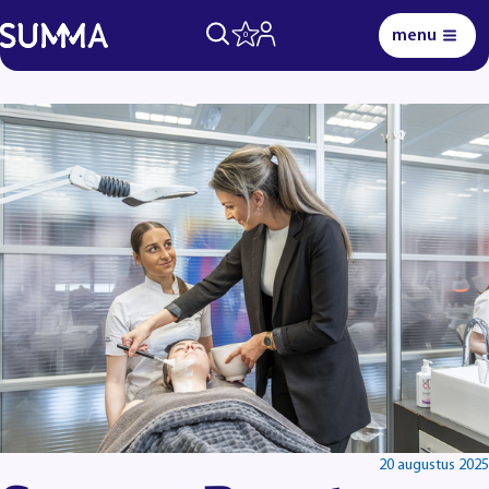
menu
0
Lees voor
Uitleg woorden
Simpele tekst
20 augustus 2025