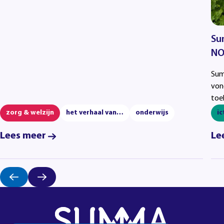
Su
NO
Sum
von
toe
zorg & welzijn
het verhaal van…
onderwijs
ic
Lees meer
Le