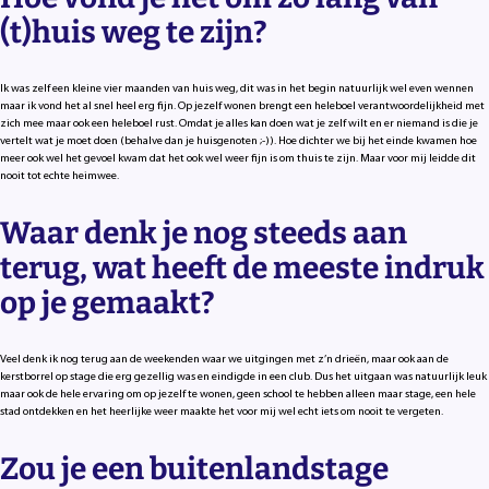
(t)huis weg te zijn?
Ik was zelf een kleine vier maanden van huis weg, dit was in het begin natuurlijk wel even wennen
maar ik vond het al snel heel erg fijn. Op jezelf wonen brengt een heleboel verantwoordelijkheid met
zich mee maar ook een heleboel rust. Omdat je alles kan doen wat je zelf wilt en er niemand is die je
vertelt wat je moet doen (behalve dan je huisgenoten ;-)). Hoe dichter we bij het einde kwamen hoe
meer ook wel het gevoel kwam dat het ook wel weer fijn is om thuis te zijn. Maar voor mij leidde dit
nooit tot echte heimwee.
Waar denk je nog steeds aan
terug, wat heeft de meeste indruk
op je gemaakt?
Veel denk ik nog terug aan de weekenden waar we uitgingen met z’n drieën, maar ook aan de
kerstborrel op stage die erg gezellig was en eindigde in een club. Dus het uitgaan was natuurlijk leuk
maar ook de hele ervaring om op jezelf te wonen, geen school te hebben alleen maar stage, een hele
stad ontdekken en het heerlijke weer maakte het voor mij wel echt iets om nooit te vergeten.
Zou je een buitenlandstage