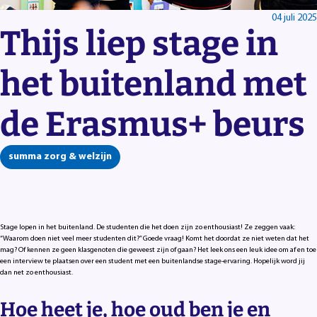
04 juli 2025
Thijs liep stage in
het buitenland met
de Erasmus+ beurs
summa zorg & welzijn
Stage lopen in het buitenland. De studenten die het doen zijn zo enthousiast! Ze zeggen vaak:
“Waarom doen niet veel meer studenten dit?” Goede vraag! Komt het doordat ze niet weten dat het
mag? Of kennen ze geen klasgenoten die geweest zijn of gaan? Het leek ons een leuk idee om af en toe
een interview te plaatsen over een student met een buitenlandse stage-ervaring. Hopelijk word jij
dan net zo enthousiast.
Hoe heet je, hoe oud ben je en