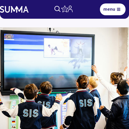
menu
0
Lees voor
Uitleg woorden
Simpele tekst