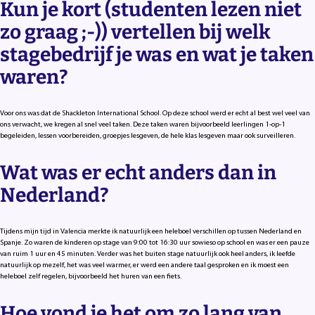
Kun je kort (studenten lezen niet
zo graag ;-)) vertellen bij welk
stagebedrijf je was en wat je taken
waren?
Voor ons was dat de Shackleton International School. Op deze school werd er echt al best wel veel van
ons verwacht, we kregen al snel veel taken. Deze taken waren bijvoorbeeld leerlingen 1-op-1
begeleiden, lessen voorbereiden, groepjes lesgeven, de hele klas lesgeven maar ook surveilleren.
Wat was er echt anders dan in
Nederland?
Tijdens mijn tijd in Valencia merkte ik natuurlijk een heleboel verschillen op tussen Nederland en
Spanje. Zo waren de kinderen op stage van 9:00 tot 16:30 uur sowieso op school en was er een pauze
van ruim 1 uur en 45 minuten. Verder was het buiten stage natuurlijk ook heel anders, ik leefde
natuurlijk op mezelf, het was veel warmer, er werd een andere taal gesproken en ik moest een
heleboel zelf regelen, bijvoorbeeld het huren van een fiets.
Hoe vond je het om zo lang van