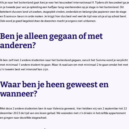
Als je naar het buitenland gaat kies je voor het keuzedeel internationaal II. Tijdens dit keuzedeel ga je
in je tweede jaar van je opleiding een halfjaar lang voorbereiden op je stage in het buitenland. Dit
betekent dus een land uitzoeken, stageplek vinden, onderdak en belangrijke papieren voor de stage
en Erasmus+ beurs in orde maken. Je krijgt hier dus best wel veel de tijd voor als je al op school bent.
Ook word je goed begeleid door de docenten mocht je ergens niet uitkomen.
Ben je alleen gegaan of met
anderen?
Ik ben zelf met 2 andere studenten naar het buitenland gegaan, vanuit het Summa word je verplicht
met minimaal 1 andere student te gaan. Maar ik raad aan om met minimaal 2 te gaan omdat het met
z’n tweeën best wel intensief kan zijn.
Waar ben je heen geweest en
wanneer?
Met deze 2 andere studenten ben ik naar Valencia geweest, hier hebben wij van 2 september tot 22
december 2023 de tijd van ons leven gehad. We woonden met z’n drieën in hetzelfde appartement
en gingen naar dezelfde stageschool.