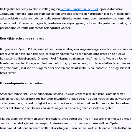
De Logistics Academy Week is in volle gang bij
Summa Transport & Logistiek
, op de Automotive
Campus in Helmond. Sinds de start van het nieuwe studiejaar volgen studenten hier hun lessen. Het
gebouw biedt moderne studyrooms die passen bij de behoeften van studenten en de vraag vanuit de
arbeidsmarkt. Zo is een uitdagende, flexibele onderwijsomgeving ontstaan die perfect aansluit bij de
persoonlijke leerroutes die steeds belangrijker worden.
Een kijkje achter de schermen
Burgemeester Sjoerd Potters van Helmond nam vandaag een kijkje in ons gebouw. Studenten Luuk en
Bram vertelden over hun flexibele leeromgeving, waarna hij een rondleiding kreeg en de nieuwe
huisvesting officieel opende. Directeur Roel Akkerman gaf samen met Annemarie Moons en Jochem
Meulesteen van het College van Bestuur toelichting op ons onderwijs. In de verschillende ruimtes en
de grote praktijkhal kon de burgemeester ervaren hoe smart mobility en innovatie in de logistiek tot
leven komen.
Uiteenlopende activiteiten
Scholieren van verschillende middelbare scholen uit Oost-Brabant maakten kennis met de sector.
Samen met het Sectorinstituut Transport & Logistiek gingen ze aan de slag met challenges, waardoor
ze laagdrempelig de veelzijdigheid van transport en logistiek ontdekten. Buiten stapten bezoekers
achter het stuur van een bus en een vrachtwagen: een ervaring om niet snel te vergeten.
’s Middags gingen ondernemers en professionals van dertig bedrijven in gesprek met mensen die een
overstap naar de logistiek overwegen. Zij-instromers zijn immers van harte welkom. Op de
banenmarkt ontstonden waardevolle ontmoetingen tussen het werkveld en talent van alle leeftijden.