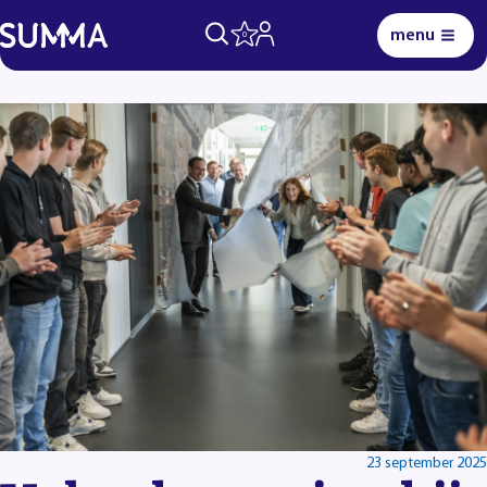
menu
0
Lees voor
Uitleg woorden
Simpele tekst
23 september 2025