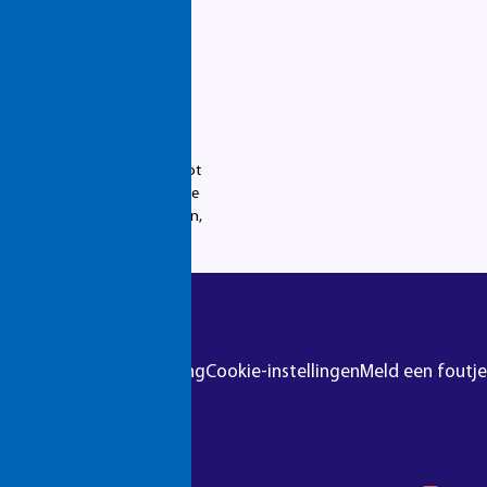
eden bij zorgcentrum
ersteuner zou volgen. Dat
vroeger en de lessen werden op
 onderling veel van elkaar.
 praktijk.”
teunkousen aandoen en wassen tot
wacht dat ik nog ging leren. De
s op mijn werk. Want de cliënten,
r
Colofon
Privacyverklaring
Cookie-instellingen
Meld een foutje