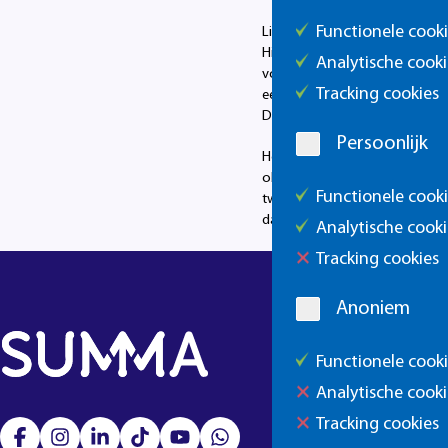
Functionele cook
Lizet (58 jaar) volgde de schol
Hieronymus, onderdeel van Lan
Analytische cooki
vond ik een hele uitdaging, op 
Tracking cookies
een fijne locatie gegeven. Er w
Daarnaast vertelden onze docen
Persoonlijk
Het veel trots kijkt Lizet teru
observeren en reanimeren. Ik v
Functionele cook
twaalf lessen vlogen voorbij en 
daar doe je het uiteindelijk voor
Analytische cooki
Tracking cookies
Anoniem
Functionele cook
Analytische cooki
Tracking cookies