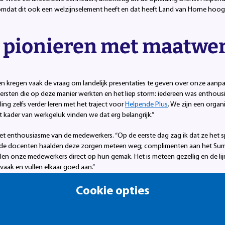
mdat dit ook een welzijnselement heeft en dat heeft Land van Horne hoog 
l pionieren met maatwe
 en kregen vaak de vraag om landelijk presentaties te geven over onze aa
rsten die op deze manier werkten en het liep storm: iedereen was enthous
ng zelfs verder leren met het traject voor
Helpende Plus
. We zijn een organ
 kader van werkgeluk vinden we dat erg belangrijk.”
 het enthousiasme van de medewerkers. “Op de eerste dag zag ik dat ze he
 de docenten haalden deze zorgen meteen weg; complimenten aan het Sum
en onze medewerkers direct op hun gemak. Het is meteen gezellig en de lijnt
 vaak en vullen elkaar goed aan.”
Cookie opties
leeftijd bijscholen