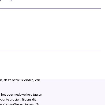
htlijnen
Pasfotovoorwaarden
 geschillen
Beroepspraktijkvorming
ejaar
(bpv)
Vertrouwenspersonen
Stage lopen
Studentenraad
Inloggen
Regels & richtlijnen
Klachten en geschillen
 weg naar Summa te vinden
Summa NXT coaching
opleidingsbureau van Land
er deskundig
ecten aan.”
ne de scholing tot
oolde zorgmedewerkers. We
rking met Summa krijgen onze
tbaar en bevorderen we de
 als ze het leuk vinden, van
n het over medewerkers tussen
oor te groeien. Tijdens dit
e Zorg en Welzijn (niveau 2).