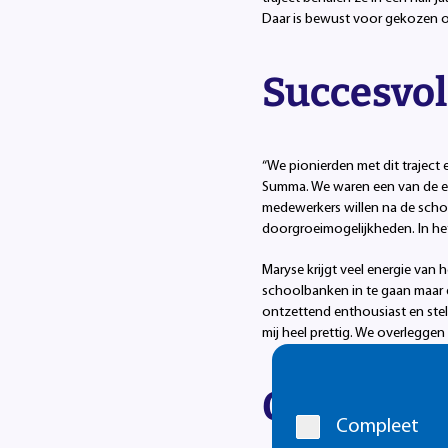
Daar is bewust voor gekozen o
Succesvo
“We pionierden met dit traject
Summa. We waren een van de ee
medewerkers willen na de scholi
doorgroeimogelijkheden. In het
Maryse krijgt veel energie van
schoolbanken in te gaan maar
ontzettend enthousiast en stell
mij heel prettig. We overleggen
Cookie
Op latere 
melding
Compleet