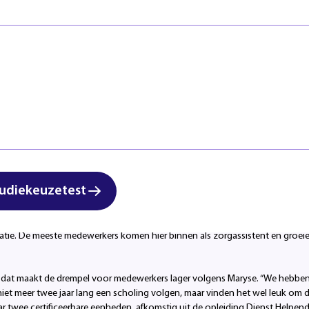
Veiligheid
Regels & ric
Zorg & Welzijn
Klachten en
Start studi
organisatie voor ouderen en hulpbehoevenden, weet al jaren de
n van medewerkers. Maryse Hekers werkt met veel liefde bij het 
e zorgvraag en groeiende zorgkloof hebben we behoefte aan me
room te bevorderen, bieden we onze medewerkers maatwerktraj
ven (opleidingsadviseur) organiseren en coördineren binnen Land van Hor
udiekeuzetest
t traject gestart omdat we behoefte hadden (en hebben) aan hoger gesch
n een tekort aan zorgondersteuners. Daar zagen we een kans. In samenwe
d om zich te laten bijscholen tot zorgondersteuner. Zo zijn ze breder inze
ie. De meeste medewerkers komen hier binnen als zorgassistent en groeien,
ar, dat maakt de drempel voor medewerkers lager volgens Maryse. “We hebbe
n niet meer twee jaar lang een scholing volgen, maar vinden het wel leuk om d
jaar twee certificeerbare eenheden, afkomstig uit de opleiding Dienst Helpend