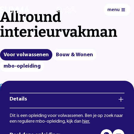
menu
Allround
0
interieurvakman
Voor volwassenen
Bouw & Wonen
mbo-opleiding
Lees voor
Uitleg woorden
Simpele tekst
Details
Dit is een opleiding voor volwassenen. Ben je op zoek naar
een reguliere mbo-opleiding, kijk dan
hier.