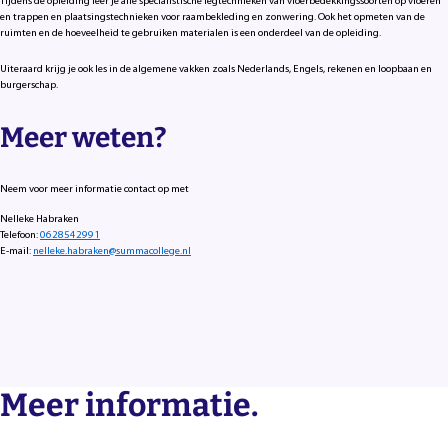
Tijdens de opleiding leer je alle specialistische legtechnieken van vloerbedekkingssoorten op vloeren
en trappen en plaatsingstechnieken voor raambekleding en zonwering. Ook het opmeten van de
ruimten en de hoeveelheid te gebruiken materialen is een onderdeel van de opleiding.
Uiteraard krijg je ook les in de algemene vakken zoals Nederlands, Engels, rekenen en loopbaan en
burgerschap.
Meer weten?
Neem voor meer informatie contact op met
Nelleke Habraken
Telefoon:
0628542991
E-mail:
nelleke.habraken@summacollege.nl
Meer informatie.