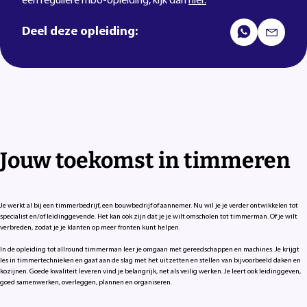
een reguliere mbo-opleiding, kijk dan
hier.
Deel deze opleiding:
Jouw toekomst in timmeren
Je werkt al bij een timmerbedrijf, een bouwbedrijf of aannemer. Nu wil je je verder ontwikkelen tot
specialist en/of leidinggevende. Het kan ook zijn dat je je wilt omscholen tot timmerman. Of je wilt
verbreden, zodat je je klanten op meer fronten kunt helpen.
In de opleiding tot allround timmerman leer je omgaan met gereedschappen en machines. Je krijgt
les in timmertechnieken en gaat aan de slag met het uitzetten en stellen van bijvoorbeeld daken en
kozijnen. Goede kwaliteit leveren vind je belangrijk, net als veilig werken. Je leert ook leidinggeven,
goed samenwerken, overleggen, plannen en organiseren.