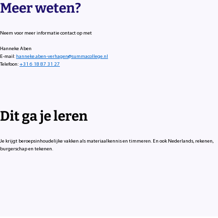
Meer weten?
Neem voor meer informatie contact op met
Hanneke Aben
E-mail:
hanneke.aben-verhagen@summacollege.nl
Telefoon:
+31 6 18 87 31 27
Dit ga je leren
Je krijgt beroepsinhoudelijke vakken als materiaalkennis en timmeren. En ook Nederlands, rekenen,
burgerschap en tekenen.