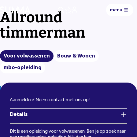
menu
Allround
0
timmerman
Voor volwassenen
Bouw & Wonen
mbo-opleiding
Lees voor
Uitleg woorden
Simpele tekst
Aanmelden? Neem contact met ons op!
Details
Dit is een opleiding voor volwassenen. Ben je op zoek naar