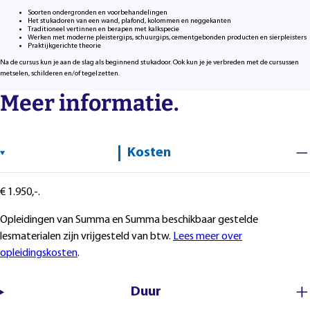
Soorten ondergronden en voorbehandelingen
Het stukadoren van een wand, plafond, kolommen en neggekanten
Traditioneel vertinnen en berapen met kalkspecie
Werken met moderne pleistergips, schuurgips, cementgebonden producten en sierpleisters
Praktijkgerichte theorie
Na de cursus kun je aan de slag als beginnend stukadoor. Ook kun je je verbreden met de cursussen
metselen, schilderen en/of tegelzetten.
Meer informatie.
Kosten
€ 1.950,-.
Opleidingen van Summa en Summa beschikbaar gestelde
lesmaterialen zijn vrijgesteld van btw.
Lees meer over
opleidingskosten
.
Duur