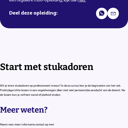
een reguliere mbo-opleiding, kijk dan
hier.
Deel deze opleiding:
Start met stukadoren
Wil je leren stukadoren op professioneel niveau? In deze cursus leer je de beginselen van het vak.
Praktijkgerichte lessen in een ongedwongen sfeer met veel persoonlijke aandacht van de docent. Na
de lessen kun je zelf een wand of plafond stuken.
Meer weten?
Neem voor meer informatie contact op met