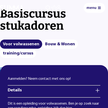
menu
Basiscursus
0
stukadoren
Voor volwassenen
Bouw & Wonen
training/cursus
Lees voor
Uitleg woorden
Simpele tekst
Aanmelden? Neem contact met ons op!
Details
Dit is een opleiding voor volwassenen. Ben je op zoek naar