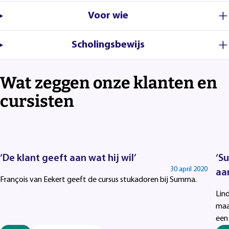
Voor wie
Scholingsbewijs
Wat zeggen onze klanten en
cursisten
‘De klant geeft aan wat hij wil’
‘S
30 april 2020
aa
François van Eekert geeft de cursus stukadoren bij Summa.
Lind
maa
een