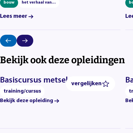
bouw
het verhaal van…
b
Lees meer
Le
Bekijk ook deze opleidingen
Basiscursus metselen A
Ba
vergelijken
training/cursus
t
Bekijk deze opleiding
Bek