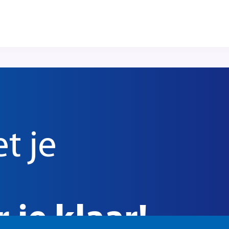
t je
 je klaar!