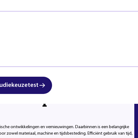
Veiligheid
Regels & ric
Zorg & Welzijn
Klachten en
Start studi
udiekeuzetest
anschap
sche ontwikkelingen en vernieuwingen. Daarbinnen is een belangrijke
 zowel materiaal, machine en tijdsbesteding. Efficiënt gebruik van tijd,