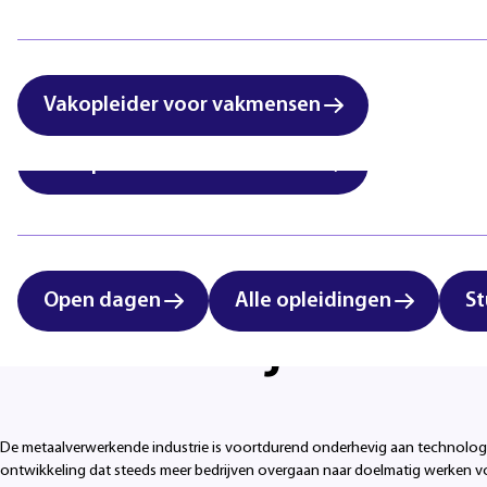
International students:
Zorg & Welzijn
vocational education in
Eindhoven
Vakopleider voor vakmensen
Vakopleider voor vakmensen
Open dagen
Alle opleidingen
St
Ontwikkel je vakm
De metaalverwerkende industrie is voortdurend onderhevig aan technologi
ontwikkeling dat steeds meer bedrijven overgaan naar doelmatig werken voor