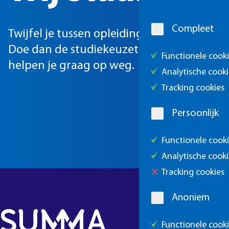
Cookie
melding
Compleet
Twijfel je tussen opleidingen of weet je no
Doe dan de studiekeuzetest en ga in ges
Functionele cook
helpen je graag op weg.
Analytische cooki
Tracking cookies
Persoonlijk
Functionele cook
Analytische cooki
Tracking cookies
Anoniem
Functionele cook