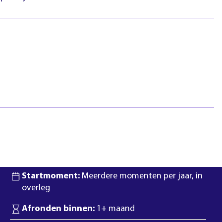
htlijnen
Pasfotovoorwaarden
 geschillen
Beroepspraktijkvorming
ejaar
(bpv)
Vertrouwenspersonen
Stage lopen
Studentenraad
Inloggen
Regels & richtlijnen
Klachten en geschillen
Summa NXT coaching
Duur:
5 dagen
Startmoment:
Meerdere momenten per jaar, in
overleg
Afronden binnen:
1+ maand