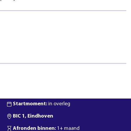
htlijnen
Pasfotovoorwaarden
 geschillen
Beroepspraktijkvorming
ejaar
(bpv)
Vertrouwenspersonen
Stage lopen
Studentenraad
Inloggen
Regels & richtlijnen
Klachten en geschillen
Summa NXT coaching
Duur:
5 dagen
Startmoment:
in overleg
BIC 1, Eindhoven
Afronden binnen:
1+ maand