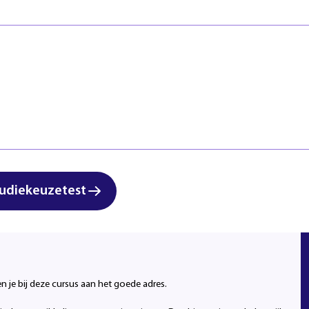
Veiligheid
Regels & ric
Zorg & Welzijn
Klachten en
Start studi
udiekeuzetest
t hier
en je bij deze cursus aan het goede adres.