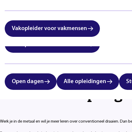
International students:
Zorg & Welzijn
vocational education in
Eindhoven
Vakopleider voor vakmensen
Vakopleider voor vakmensen
Open dagen
Alle opleidingen
St
Vakmanschap begin
Werk je in de metaal en wil je meer leren over conventioneel draaien. Dan b