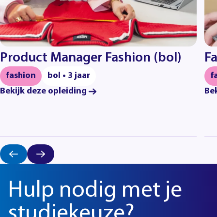
Product Manager Fashion (bol)
Fa
fashion
bol • 3 jaar
f
Bekijk deze opleiding
Bek
Hulp nodig met je
studiekeuze?