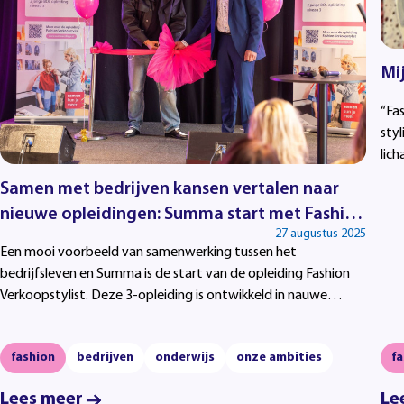
Mi
“Fas
styl
lich
ople
Samen met bedrijven kansen vertalen naar
nieuwe opleidingen: Summa start met Fashion
27 augustus 2025
Verkoopstylist
Een mooi voorbeeld van samenwerking tussen het
bedrijfsleven en Summa is de start van de opleiding Fashion
Verkoopstylist. Deze 3-opleiding is ontwikkeld in nauwe
samenwerking met de modebranche.
fashion
bedrijven
onderwijs
onze ambities
fa
Lees meer
Le