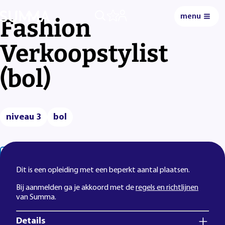
menu
0
Fashion
Verkoopstylist
(bol)
niveau 3
bol
Lees voor
Uitleg woorden
Simpele tekst
Dit is een opleiding met een beperkt aantal plaatsen.
Bij aanmelden ga je akkoord met de
regels en richtlijnen
van Summa.
Details