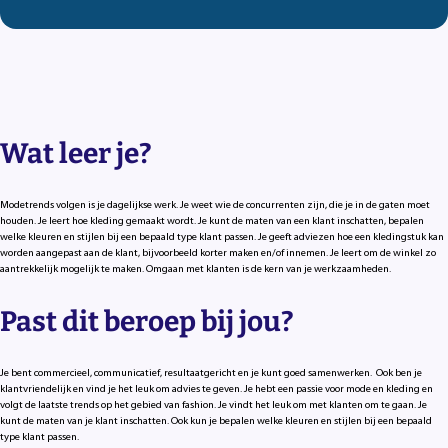
Wat leer je?
Modetrends volgen is je dagelijkse werk. Je weet wie de concurrenten zijn, die je in de gaten moet
houden. Je leert hoe kleding gemaakt wordt. Je kunt de maten van een klant inschatten, bepalen
welke kleuren en stijlen bij een bepaald type klant passen. Je geeft adviezen hoe een kledingstuk kan
worden aangepast aan de klant, bijvoorbeeld korter maken en/of innemen. Je leert om de winkel zo
aantrekkelijk mogelijk te maken. Omgaan met klanten is de kern van je werkzaamheden.
Past dit beroep bij jou?
Je bent commercieel, communicatief, resultaatgericht en je kunt goed samenwerken. Ook ben je
klantvriendelijk en vind je het leuk om advies te geven. Je hebt een passie voor mode en kleding en
volgt de laatste trends op het gebied van fashion. Je vindt het leuk om met klanten om te gaan. Je
kunt de maten van je klant inschatten. Ook kun je bepalen welke kleuren en stijlen bij een bepaald
type klant passen.