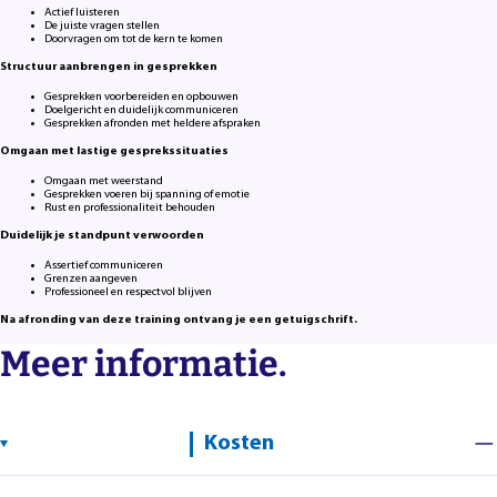
Actief luisteren
De juiste vragen stellen
Doorvragen om tot de kern te komen
Structuur aanbrengen in gesprekken
Gesprekken voorbereiden en opbouwen
Doelgericht en duidelijk communiceren
Gesprekken afronden met heldere afspraken
Omgaan met lastige gesprekssituaties
Omgaan met weerstand
Gesprekken voeren bij spanning of emotie
Rust en professionaliteit behouden
Duidelijk je standpunt verwoorden
Assertief communiceren
Grenzen aangeven
Professioneel en respectvol blijven
Na afronding van deze training ontvang je een getuigschrift.
Meer informatie.
Kosten