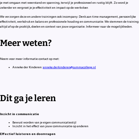
je met omgaan met weerstand en spanning, terwijl je professioneel en rustig blijft. Zo word je
zekerder en vergroot je je effectiviteit en impact op de werkvloer.
We verzorgen deze en andere trainingen ook incompany. Denk aan time management, persoonlijke
effectiviteit, werkdruk en balans en professionele houding en communicatie. We stemmen de training
altijd af op de praktijk, doelen en context van jouw organisatie. Informeer naar de mogelijkheden.
Meer weten?
Neem voor meer informatie contact op met:
Anneke der Kinderen:
anneke.derkinderen@summacollege.nl
Dit ga je leren
Inzicht in communicatie
Bewust worden van je eigen communicatiestijl
Inzicht in het effect van jouw communicatie op anderen
Effectief luisteren en doorvragen