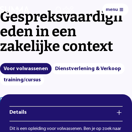
menu
Gespreksvaardigh
0
eden in een
zakelijke context
Voor volwassenen
Dienstverlening & Verkoop
training/cursus
Lees voor
Uitleg woorden
Simpele tekst
Details
Dit is een opleiding voor volwassenen. Ben je op zoek naar