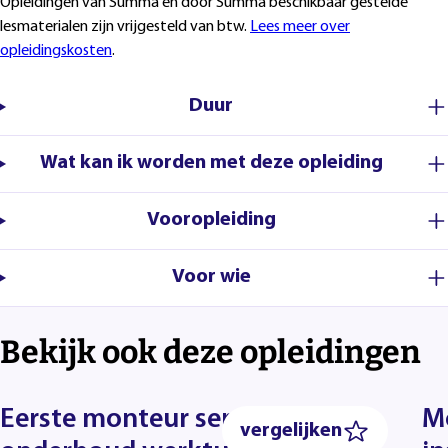
Opleidingen van Summa en door Summa beschikbaar gestelde
lesmaterialen zijn vrijgesteld van btw.
Lees meer over
opleidingskosten
.
Duur
Wat kan ik worden met deze opleiding
Vooropleiding
Voor wie
Bekijk ook deze opleidingen
Eerste monteur service en
M
vergelijken