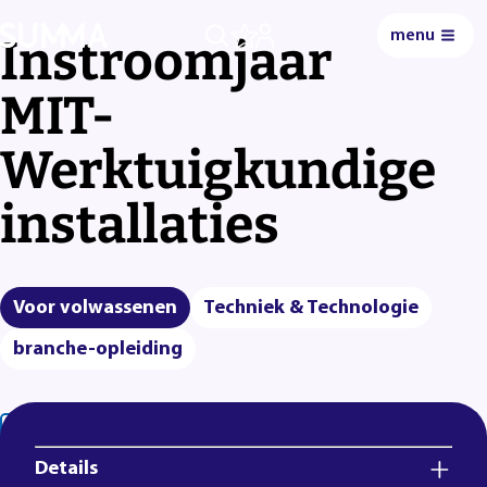
menu
Instroomjaar
0
MIT-
Werktuigkundige
installaties
Voor volwassenen
Techniek & Technologie
branche-opleiding
Lees voor
Uitleg woorden
Simpele tekst
Details