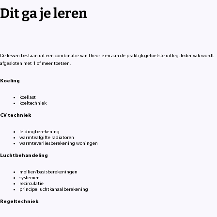
Dit ga je leren
De lessen bestaan uit een combinatie van theorie en aan de praktijk getoetste uitleg. Ieder vak wordt
afgesloten met 1 of meer toetsen.
Koeling
koellast
koeltechniek
CV techniek
leidingberekening
warmteafgifte radiatoren
warmteverliesberekening woningen
Luchtbehandeling
mollier/basisberekeningen
systemen
recirculatie
principe luchtkanaalberekening
Regeltechniek