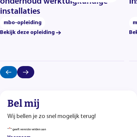
onderhoud werktuigkundige
in
installaties
mbo-opleiding
m
Bekijk deze opleiding
Bek
Bel mij
Wij bellen je zo snel mogelijk terug!
*
"
" geeft vereiste velden aan