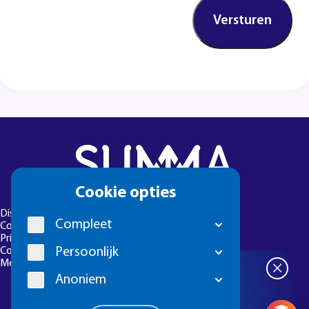
Cookie
Cookie opties
melding
Disclaimer
Compleet
Colofon
Privacyverklaring
Persoonlijk
Cookie-instellingen
Meld een foutje
×
Meld je aan
Anoniem
voor de