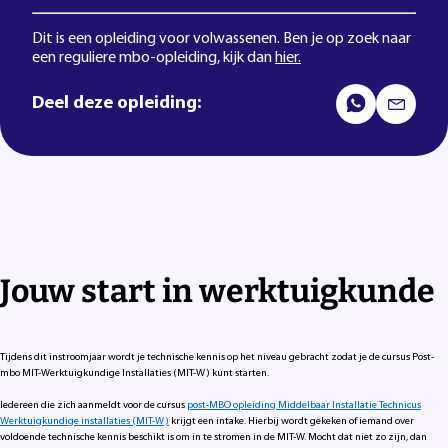
Dit is een opleiding voor volwassenen. Ben je op zoek naar
een reguliere mbo-opleiding, kijk dan
hier.
Deel deze opleiding:
Jouw start in werktuigkunde
Tijdens dit instroomjaar wordt je technische kennis op het niveau gebracht zodat je de cursus Post-
mbo MIT-Werktuigkundige Installaties (MIT-W) kunt starten.
Iedereen die zich aanmeldt voor de cursus
post-MBO opleiding Middelbaar Installatie Technicus
Werktuigkundige installaties (MIT-W)
krijgt een intake. Hierbij wordt gekeken of iemand over
voldoende technische kennis beschikt is om in te stromen in de MIT-W. Mocht dat niet zo zijn, dan