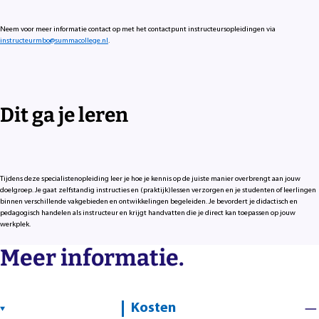
Neem voor meer informatie contact op met het contactpunt instructeursopleidingen via
instructeurmbo@summacollege.nl
.
Dit ga je leren
Tijdens deze specialistenopleiding leer je hoe je kennis op de juiste manier overbrengt aan jouw
doelgroep. Je gaat zelfstandig instructies en (praktijk)lessen verzorgen en je studenten of leerlingen
binnen verschillende vakgebieden en ontwikkelingen begeleiden. Je bevordert je didactisch en
pedagogisch handelen als instructeur en krijgt handvatten die je direct kan toepassen op jouw
werkplek.
Meer informatie.
Kosten