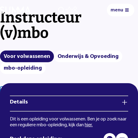
menu
Instructeur
0
(v)mbo
Voor volwassenen
Onderwijs & Opvoeding
mbo-opleiding
Lees voor
Uitleg woorden
Simpele tekst
Details
Dit is een opleiding voor volwassenen. Ben je op zoek naar
een reguliere mbo-opleiding, kijk dan
hier.