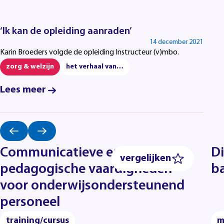
‘Ik kan de opleiding aanraden’
14 december 2021
Karin Broeders volgde de opleiding Instructeur (v)mbo.
zorg & welzijn
het verhaal van…
Lees meer
Communicatieve en
D
vergelijken
pedagogische vaardigheden
ba
voor onderwijsondersteunend
personeel
training/cursus
m