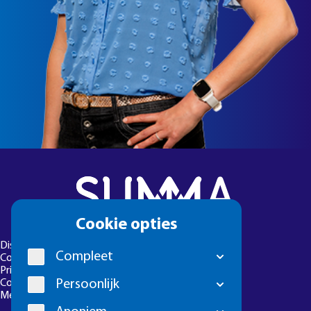
Cookie
Cookie opties
melding
Disclaimer
Compleet
Colofon
Privacyverklaring
Persoonlijk
Cookie-instellingen
Meld een foutje