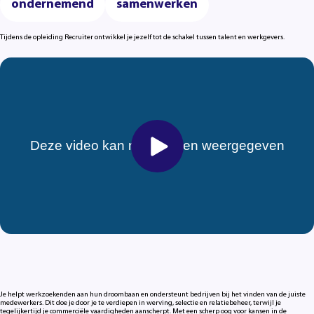
ondernemend
samenwerken
Tijdens de opleiding Recruiter ontwikkel je jezelf tot de schakel tussen talent en werkgevers.
Je helpt werkzoekenden aan hun droombaan en ondersteunt bedrijven bij het vinden van de juiste
medewerkers. Dit doe je door je te verdiepen in werving, selectie en relatiebeheer, terwijl je
tegelijkertijd je commerciële vaardigheden aanscherpt. Met een scherp oog voor kansen in de