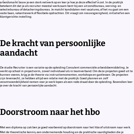
arbeidsmarkt bouw je een sterk netwerk op en leer je hoe je deze effectief inzet. In de praktijk
betekent dit dat je als recruiter meestal werkzaam bent bij een uitzendbureau, werving- en
selectiebureau of detacheringsbureau. Je matcht kandidaten met vacatures, of het nu gaat om een
vaste baan, vakantiewerk of flexibele opdrachten. Dit vraagt om nieuwsgierigheid, initiatief en een
klantgerichte instelling.
De kracht van persoonlijke
aandacht
De studie Recruiter is een variatie op de opleiding Consulent commerciële arbeidsbemiddeling. Je
werkt op school in projectvorm, zowel individueel als in teamverband. Om deze projecten goed uit te
kunnen voeren, krijg je de theorie via instructiemomenten, workshops en gastlessen. De projecten
zijn levensecht, ze hebben altijd een relatie met de praktijk. Goed plannen en zelf
verantwoordelijkheid nemen voor je werk lopen als een rode draad door de opleiding. Bovendien leer
je over de kracht van persoonlijke aandacht.
Doorstroom naar het hbo
Met een diploma op zak ben je goed voorbereid op doorstroom naar het hbo of uitstroom naar werk.
Met de theoretische kennis, een ondernemende houding en de praktische vaardigheden die je