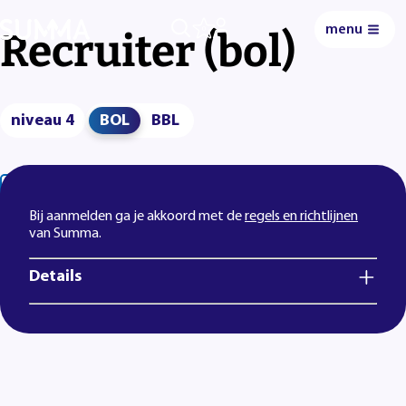
menu
0
Recruiter (bol)
niveau 4
BOL
BBL
Lees voor
Uitleg woorden
Simpele tekst
Bij aanmelden ga je akkoord met de
regels en richtlijnen
van Summa.
Details