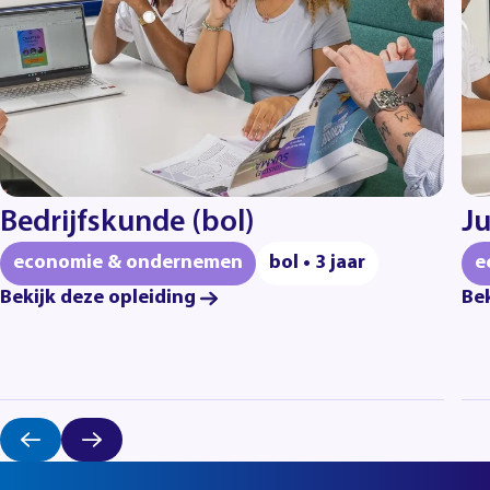
Bedrijfskunde (bol)
Ju
economie & ondernemen
bol • 3 jaar
e
Bekijk deze opleiding
Bek