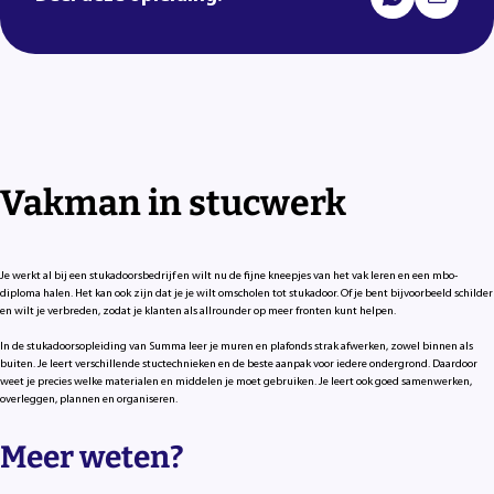
Vakman in stucwerk
Je werkt al bij een stukadoorsbedrijf en wilt nu de fijne kneepjes van het vak leren en een mbo-
diploma halen. Het kan ook zijn dat je je wilt omscholen tot stukadoor. Of je bent bijvoorbeeld schilder
en wilt je verbreden, zodat je klanten als allrounder op meer fronten kunt helpen.
In de stukadoorsopleiding van Summa leer je muren en plafonds strak afwerken, zowel binnen als
buiten. Je leert verschillende stuctechnieken en de beste aanpak voor iedere ondergrond. Daardoor
weet je precies welke materialen en middelen je moet gebruiken. Je leert ook goed samenwerken,
overleggen, plannen en organiseren.
Meer weten?