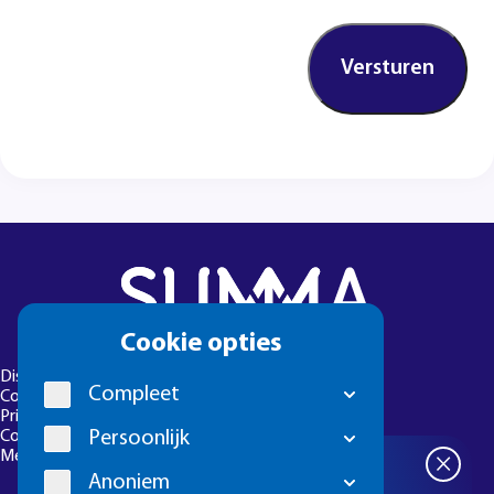
Cookie
Cookie opties
melding
Disclaimer
Compleet
Colofon
Privacyverklaring
Persoonlijk
Cookie-instellingen
Meld een foutje
×
Meld je aan
Anoniem