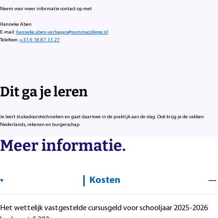
Neem voor meer informatie contact op met
Hanneke Aben
E-mail:
hanneke.aben-verhagen@summacollege.nl
Telefoon:
+31 6 18 87 31 27
Dit ga je leren
Je leert stukadoorstechnieken en gaat daarmee in de praktijk aan de slag. Ook krijg je de vakken
Nederlands, rekenen en burgerschap.
Meer informatie.
Kosten
Het wettelijk vastgestelde cursusgeld voor schooljaar 2025-2026