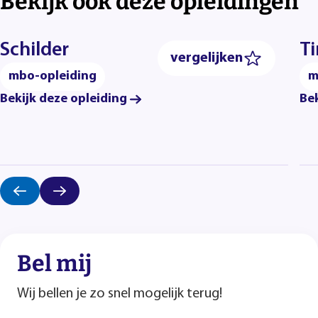
Bekijk ook deze opleidingen
Schilder
T
vergelijken
mbo-opleiding
m
Bekijk deze opleiding
Bek
Bel mij
Wij bellen je zo snel mogelijk terug!