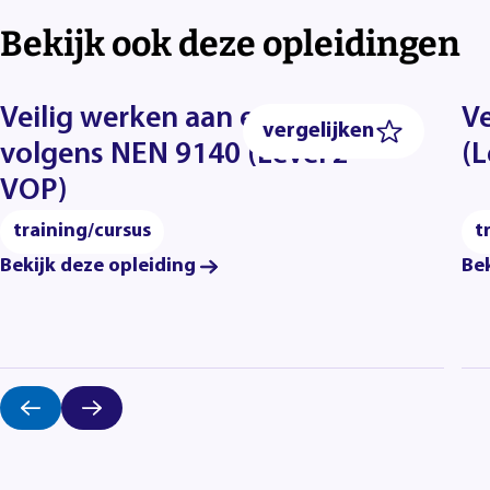
Bekijk ook deze opleidingen
Veilig werken aan e-voertuigen
Ve
vergelijken
volgens NEN 9140 (Level 2 –
(L
VOP)
training/cursus
t
Bekijk deze opleiding
Bek