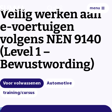
menu
Veilig werken aan
0
e-voertuigen
volgens NEN 9140
(Level 1 –
Bewustwording)
Voor volwassenen
Automotive
training/cursus
Lees voor
Uitleg woorden
Simpele tekst