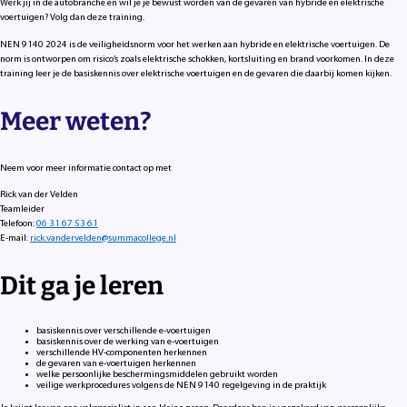
Werk jij in de autobranche en wil je je bewust worden van de gevaren van hybride en elektrische
voertuigen? Volg dan deze training.
NEN 9140 2024 is de veiligheidsnorm voor het werken aan hybride en elektrische voertuigen. De
norm is ontworpen om risico’s zoals elektrische schokken, kortsluiting en brand voorkomen. In deze
training leer je de basiskennis over elektrische voertuigen en de gevaren die daarbij komen kijken.
Meer weten?
Neem voor meer informatie contact op met
Rick van der Velden
Teamleider
Telefoon:
06 31 67 53 61
E-mail:
rick.vandervelden@summacollege.nl
Dit ga je leren
basiskennis over verschillende e-voertuigen
basiskennis over de werking van e-voertuigen
verschillende HV-componenten herkennen
de gevaren van e-voertuigen herkennen
welke persoonlijke beschermingsmiddelen gebruikt worden
veilige werkprocedures volgens de NEN 9140 regelgeving in de praktijk