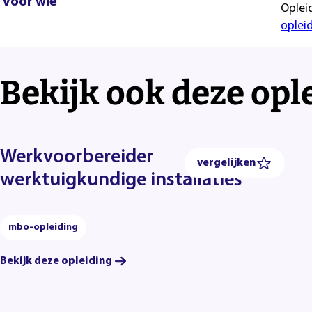
Voor wie
Oplei
oplei
Bekijk ook deze opl
Werkvoorbereider
vergelijken
werktuigkundige installaties
mbo-opleiding
Bekijk deze opleiding