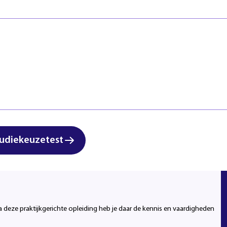
Veiligheid
Regels & ric
Zorg & Welzijn
Klachten en
Start studi
udiekeuzetest
 voorbereiden
a deze praktijkgerichte opleiding heb je daar de kennis en vaardigheden