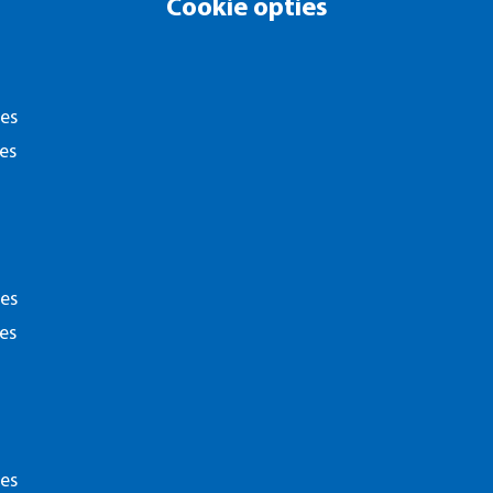
Cookie opties
ies
es
ies
es
Disclaime
ies