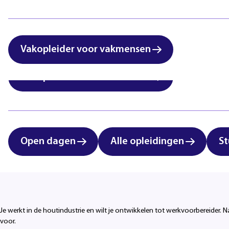
International students:
Zorg & Welzijn
vocational education in
Eindhoven
Vakopleider voor vakmensen
Vakopleider voor vakmensen
Open dagen
Alle opleidingen
St
Productie efficiënt
Je werkt in de houtindustrie en wilt je ontwikkelen tot werkvoorbereider. N
voor.