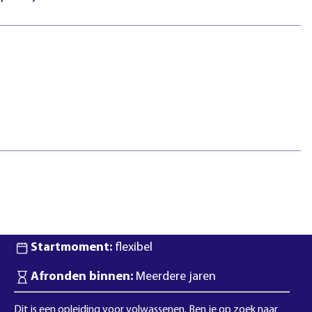
htlijnen
Pasfotovoorwaarden
 geschillen
Beroepspraktijkvorming
ejaar
(bpv)
Vertrouwenspersonen
Stage lopen
Studentenraad
Inloggen
Regels & richtlijnen
Klachten en geschillen
Summa NXT coaching
Duur:
2 jaar
Startmoment:
flexibel
Afronden binnen:
Meerdere jaren
Dit is een opleiding voor volwassenen. Ben je op zoek naar