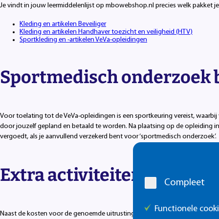
Je vindt in jouw leermiddelenlijst op mbowebshop.nl precies welk pakket je n
Kleding en artikelen Beveiliger
Kleding en artikelen Handhaver toezicht en veiligheid (HTV)
Sportkleding en -artikelen VeVa-opleidingen
Sportmedisch onderzoek b
Voor toelating tot de VeVa-opleidingen is een sportkeuring vereist, waar
door jouzelf gepland en betaald te worden. Na plaatsing op de opleiding in
vergoedt, als je aanvullend verzekerd bent voor ‘sportmedisch onderzoek’.
Cookie
melding
Extra activiteiten en facili
Compleet
Functionele cook
Naast de kosten voor de genoemde uitrusting en benodigdheden kunnen er ex