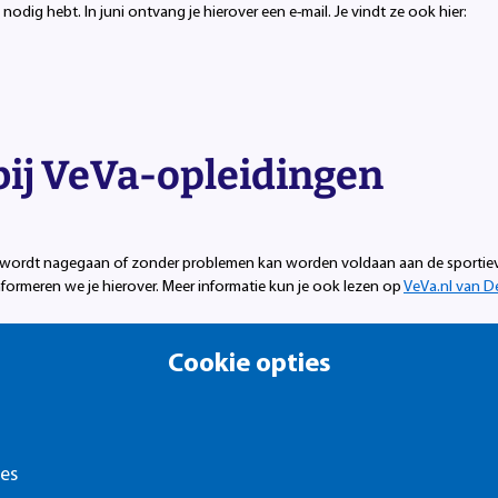
odig hebt. In juni ontvang je hierover een e-mail. Je vindt ze ook hier:
ij VeVa-opleidingen
bij wordt nagegaan of zonder problemen kan worden voldaan aan de sportie
formeren we je hierover. Meer informatie kun je ook lezen op
VeVa.nl van D
Cookie opties
teiten
ies
tra activiteiten en faciliteiten worden aangeboden, bijvoorbeeld bedrijfs