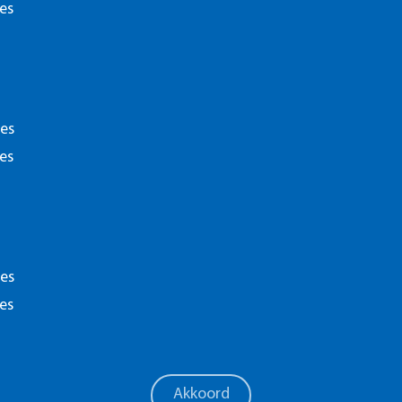
es
de opleiding en het behalen van een diploma.
ten?
ies
je hulp krijgen vanuit het
MBO Studentenfonds en/of de Stichting leergeld
.
es
Disclaime
ies
es
Akkoord