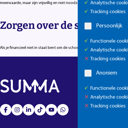
Analytische cooki
meerwaarde, maar zijn vrijwillig en niet noodzakelijk voor het volgen van 
Tracking cookies
Zorgen over de schoolkos
Persoonlijk
Functionele cook
Als je financieel niet in staat bent om de schoolkosten te betalen, dan kun 
Analytische cooki
Tracking cookies
Anoniem
Functionele cook
Analytische cooki
Tracking cookies