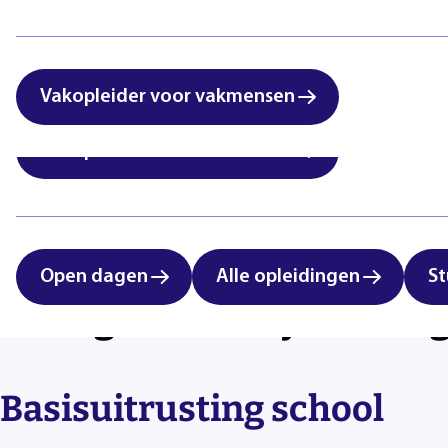
International students:
Zorg & Welzijn
vocational education in
Eindhoven
Vakopleider voor vakmensen
Vakopleider voor vakmensen
Open dagen
Alle opleidingen
St
Overige onderwijsbenodig
Basisuitrusting school