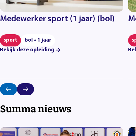
Medewerker sport (1 jaar) (bol)
Me
sport
bol • 1 jaar
s
Bekijk deze opleiding
Bek
Summa nieuws