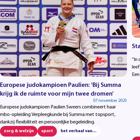
Sta
“In 
leef
Een 
supp
Europese judokampioen Paulien: ‘Bij Summa
geva
krijg ik de ruimte voor mijn twee dromen’
07 november 2025
Europese judokampioen Paulien Sweers combineert haar
mbo-opleiding Verpleegkunde bij Summa met topsport,
dankzij flexibiliteit en persoonlijke begeleiding.
zorg & welzijn
sport
het verhaal van…