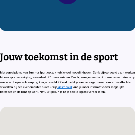
Jouw toekomst in de sport
Met een diploma van Summa Sport op zak heb je veel mogelijkheden. Denk bijvoorbeeld gaan werken
bij een sportvereniging, zwembad of fitnesscentrum. Ook bij een gemeente of in een recreatieteam op
een vakantiepark of camping kun je terecht. Of wat dacht je van het organiseren van survivaltochten
of werken bij een evenementenbureau? Op
kiesmbo.nl
vind je meer informatie over mogelijke
beroepen en de kans op werk. Natuurlijk kun je na je opleiding ook verder leren.