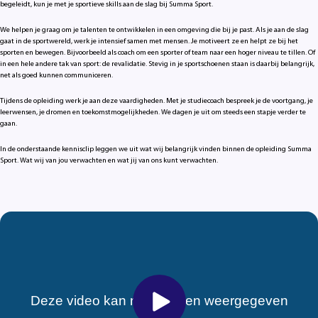
begeleidt, kun je met je sportieve skills aan de slag bij Summa Sport.
We helpen je graag om je talenten te ontwikkelen in een omgeving die bij je past. Als je aan de slag
gaat in de sportwereld, werk je intensief samen met mensen. Je motiveert ze en helpt ze bij het
sporten en bewegen. Bijvoorbeeld als coach om een sporter of team naar een hoger niveau te tillen. Of
in een hele andere tak van sport: de revalidatie. Stevig in je sportschoenen staan is daarbij belangrijk,
net als goed kunnen communiceren.
Tijdens de opleiding werk je aan deze vaardigheden. Met je studiecoach bespreek je de voortgang, je
leerwensen, je dromen en toekomstmogelijkheden. We dagen je uit om steeds een stapje verder te
gaan.
In de onderstaande kennisclip leggen we uit wat wij belangrijk vinden binnen de opleiding Summa
Sport. Wat wij van jou verwachten en wat jij van ons kunt verwachten.