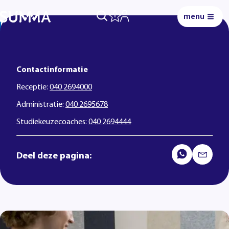
menu
0
Lees voor
Uitleg woorden
Simpele tekst
Contactinformatie
Receptie:
040 2694000
Administratie:
040 2695678
Studiekeuzecoaches:
040 2694444
Deel deze pagina: