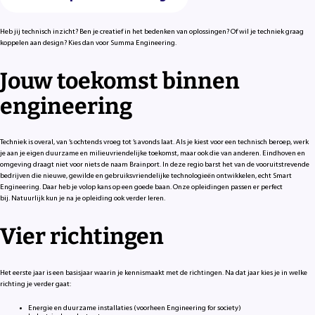
Heb jij technisch inzicht? Ben je creatief in het bedenken van oplossingen? Of wil je techniek graag
koppelen aan design? Kies dan voor Summa Engineering.
Jouw toekomst binnen
engineering
Techniek is overal, van ’s ochtends vroeg tot ’s avonds laat. Als je kiest voor een technisch beroep, werk
je aan je eigen duurzame en milieuvriendelijke toekomst, maar ook die van anderen. Eindhoven en
omgeving draagt niet voor niets de naam Brainport. In deze regio barst het van de vooruitstrevende
bedrijven die nieuwe, gewilde en gebruiksvriendelijke technologieën ontwikkelen, echt Smart
Engineering. Daar heb je volop kans op een goede baan. Onze opleidingen passen er perfect
bij. Natuurlijk kun je na je opleiding ook verder leren.
Vier richtingen
Het eerste jaar is een basisjaar waarin je kennismaakt met de richtingen. Na dat jaar kies je in welke
richting je verder gaat:
Energie en duurzame installaties (voorheen Engineering for society)