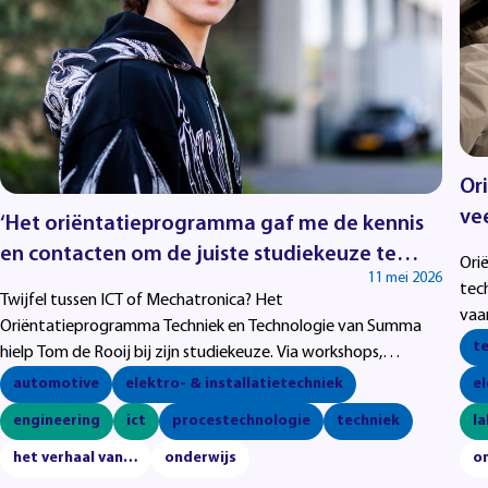
Ori
vee
‘Het oriëntatieprogramma gaf me de kennis
pas
en contacten om de juiste studiekeuze te
Ori
11 mei 2026
maken’
tec
Twijfel tussen ICT of Mechatronica? Het
vaa
Oriëntatieprogramma Techniek en Technologie van Summa
dire
t
hielp Tom de Rooij bij zijn studiekeuze. Via workshops,
een 
bedrijfsbezoeken en praktijkervaring ontdekte hij welke
automotive
elektro- & installatietechniek
el
technische richting bij hem past.
engineering
ict
procestechnologie
techniek
l
het verhaal van…
onderwijs
o