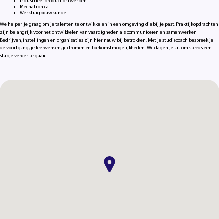
Industrieel product ontwerpen
Mechatronica
Werktuigbouwkunde
We helpen je graag om je talenten te ontwikkelen in een omgeving die bij je past. Praktijkopdrachten
zijn belangrijk voor het ontwikkelen van vaardigheden als communiceren en samenwerken.
Bedrijven, instellingen en organisaties zijn hier nauw bij betrokken. Met je studiecoach bespreek je
de voortgang, je leerwensen, je dromen en toekomstmogelijkheden. We dagen je uit om steeds een
stapje verder te gaan.