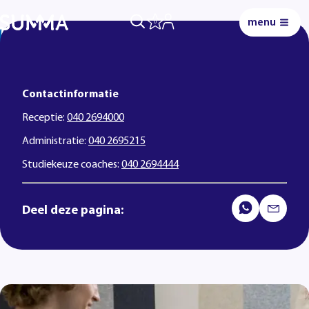
menu
0
Lees voor
Uitleg woorden
Simpele tekst
Contactinformatie
Receptie:
040 2694000
Administratie:
040 2695215
Studiekeuze coaches:
040 2694444
Deel deze pagina: