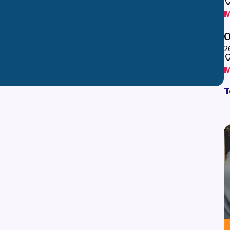
M
O
2
M
T