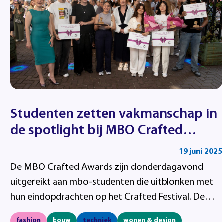
Studenten zetten vakmanschap in
de spotlight bij MBO Crafted
Awards 2025
19 juni 2025
De MBO Crafted Awards zijn donderdagavond
uitgereikt aan mbo-studenten die uitblonken met
hun eindopdrachten op het Crafted Festival. De
prijzen zijn bedoeld als aanmoediging voor
fashion
bouw
techniek
wonen & design