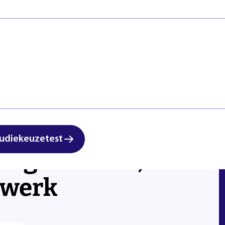
Veiligheid
Regels & ric
Zorg & Welzijn
Klachten en
Start studi
udiekeuzetest
slag met RVS, staal
twerk