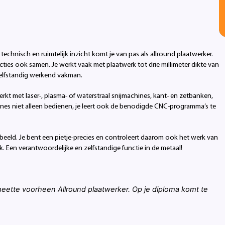
t technisch en ruimtelijk inzicht komt je van pas als allround plaatwerker.
ties ook samen. Je werkt vaak met plaatwerk tot drie millimeter dikte van
 zelfstandig werkend vakman.
rkt met laser-, plasma- of waterstraal snijmachines, kant- en zetbanken,
nes niet alleen bedienen, je leert ook de benodigde CNC-programma’s te
beeld. Je bent een pietje-precies en controleert daarom ook het werk van
rk. Een verantwoordelijke en zelfstandige functie in de metaal!
eette voorheen Allround plaatwerker. Op je diploma komt te