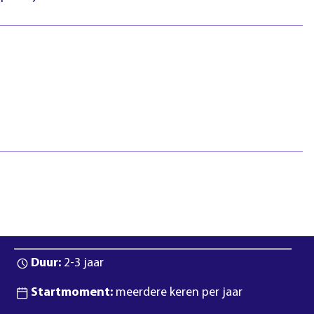
htlijnen
Pasfotovoorwaarden
 geschillen
Beroepspraktijkvorming
ejaar
(bpv)
Vertrouwenspersonen
Stage lopen
Studentenraad
Inloggen
Regels & richtlijnen
Klachten en geschillen
Summa NXT coaching
Bij aanmelden ga je akkoord met de
regels en richtlijnen
van
Summa.
Duur:
2-3 jaar
Startmoment:
meerdere keren per jaar