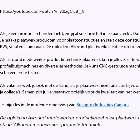
https://youtube.com/watch?v=A0zgCIL8__8
Als je een product in handen hebt, zie jij al snel hoe het in elkaar steekt. Da
Je maakt plaatwerkproducten voor plaatconstructies en stelt deze construc
RVS, staal en aluminium. De opleiding Allround plaatwerker leidt je op tot
Als allround medewerker productietechniek plaatwerk kun je alles zelf. Je we
profielbuigmachines en diverse lasmethodes. Je kunt CNC-gestuurde machi
schrijven en te testen.
Als vakman werk je ook met de hand, als je plaatwerk moet uitslaan bijvoor
je collega’s. Samen zijn jullie verantwoordelijk voor de kwaliteit van het we
Je krijgt les in de moderne omgeving van
Brainport Industries Campus
.
De opleiding Allround medewerker productietechniek plaatwerk h
staan ‘Allround medewerker productietechniek’.