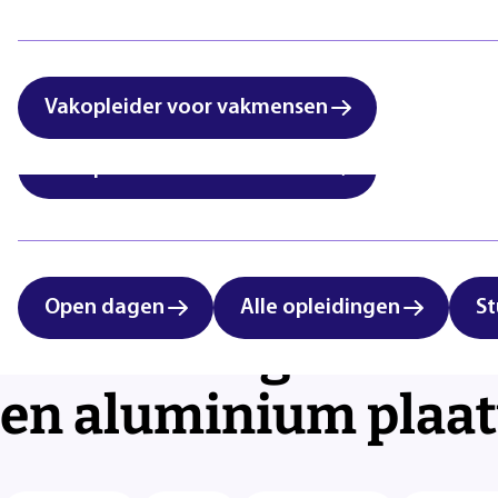
International students:
Zorg & Welzijn
vocational education in
Eindhoven
Vakopleider voor vakmensen
Vakopleider voor vakmensen
Open dagen
Alle opleidingen
St
Zelfstandig aan de 
en aluminium plaa